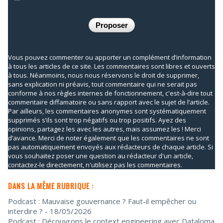
Vous pouvez commenter ou apporter un complément d’information
à tous les articles de ce site. Les commentaires sont libres et ouverts
à tous. Néanmoins, nous nous réservons le droit de supprimer,
sans explication ni préavis, tout commentaire qui ne serait pas
conforme à nos règles internes de fonctionnement, c'est-à-dire tout
commentaire diffamatoire ou sans rapport avec le sujet de l’article.
Par ailleurs, les commentaires anonymes sont systématiquement
supprimés s’ils sont trop négatifs ou trop positifs. Ayez des
opinions, partagez les avec les autres, mais assumez les ! Merci
d’avance. Merci de noter également que les commentaires ne sont
pas automatiquement envoyés aux rédacteurs de chaque article. Si
vous souhaitez poser une question au rédacteur d'un article,
contactez-le directement, n'utilisez pas les commentaires.
DANS LA MÊME RUBRIQUE :
Podcast : Mauvaise gouvernance ? Faut-il empêcher ou
interdire ?
- 18/05/2026
Podcast : Découvrons le context engineering avec Dataloma