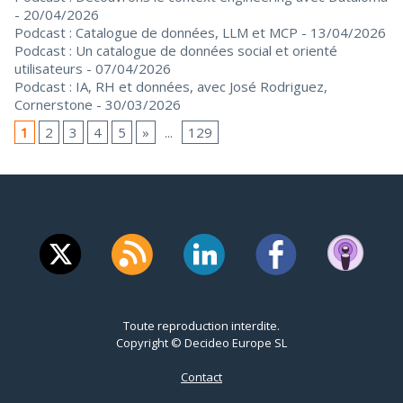
- 20/04/2026
Podcast : Catalogue de données, LLM et MCP
- 13/04/2026
Podcast : Un catalogue de données social et orienté
utilisateurs
- 07/04/2026
Podcast : IA, RH et données, avec José Rodriguez,
Cornerstone
- 30/03/2026
1
2
3
4
5
»
...
129
Toute reproduction interdite.
Copyright © Decideo Europe SL
Contact