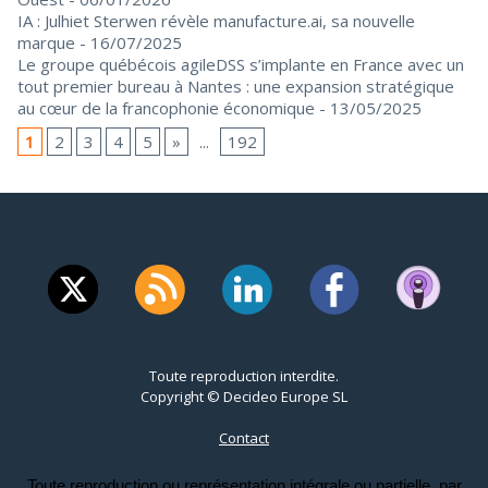
IA : Julhiet Sterwen révèle manufacture.ai, sa nouvelle
marque
- 16/07/2025
Le groupe québécois agileDSS s’implante en France avec un
tout premier bureau à Nantes : une expansion stratégique
au cœur de la francophonie économique
- 13/05/2025
1
2
3
4
5
»
...
192
Toute reproduction interdite.
Copyright © Decideo Europe SL
Contact
Toute reproduction ou représentation intégrale ou partielle, par