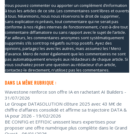
Vous pouvez commenter ou apporter un complément d’information
à tous les articles de ce site. Les commentaires sont libres et ouverts
à tous. Néanmoins, nous nous réservons le droit de supprimer,
sans explication ni préavis, tout commentaire qui ne serait pas
conforme à nos règles internes de fonctionnement, c'est-à-dire tout
commentaire diffamatoire ou sans rapport avec le sujet de l’article.
Par ailleurs, les commentaires anonymes sont systématiquement
supprimés s’ils sont trop négatifs ou trop positifs. Ayez des
opinions, partagez les avec les autres, mais assumez les ! Merci
d’avance. Merci de noter également que les commentaires ne sont
pas automatiquement envoyés aux rédacteurs de chaque article. Si
vous souhaitez poser une question au rédacteur d'un article,
contactez-le directement, n'utilisez pas les commentaires.
DANS LA MÊME RUBRIQUE :
Wavestone renforce son offre IA en rachetant AI Builders
-
31/07/2026
Le Groupe DATASOLUTION clôture 2025 avec 43 M€ de
chiffre d’affaires consolidé et affirme sa trajectoire DATA &
IA pour 2026
- 19/02/2026
BE CONFIG et EFFIDIC unissent leurs expertises pour
proposer une offre numérique plus complète dans le Grand
Ouest
- 06/01/2026