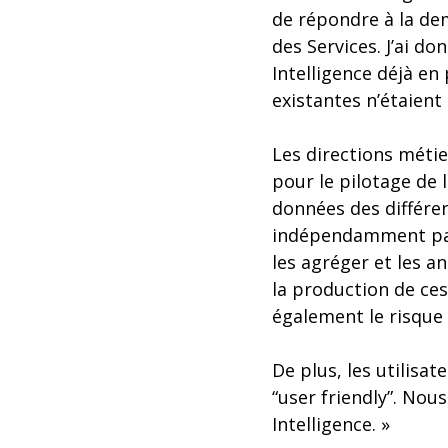
de répondre à la dem
des Services. J’ai do
Intelligence déjà en
existantes n’étaien
Les directions méti
pour le pilotage de l
données des différen
indépendamment par 
les agréger et les a
la production de c
également le risque 
De plus, les utilisa
“user friendly”. Nou
Intelligence. »