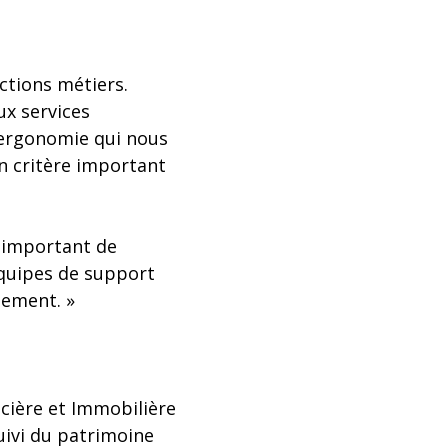
ctions métiers.
x services
n ergonomie qui nous
un critère important
re important de
équipes de support
dement. »
ncière et Immobilière
suivi du patrimoine