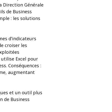
a Direction Générale
tils de Business
ple : les solutions
mes d’indicateurs
de croiser les
exploitées
tilise Excel pour
cess. Conséquences :
mme, augmentant
ues et un outil plus
on de Business