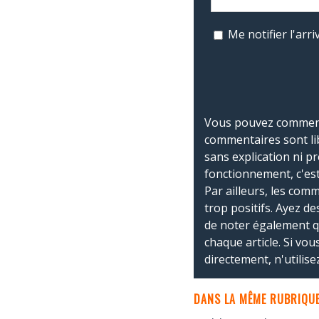
Me notifier l'ar
Vous pouvez commente
commentaires sont li
sans explication ni p
fonctionnement, c'est
Par ailleurs, les co
trop positifs. Ayez de
de noter également 
chaque article. Si vo
directement, n'utilis
DANS LA MÊME RUBRIQUE