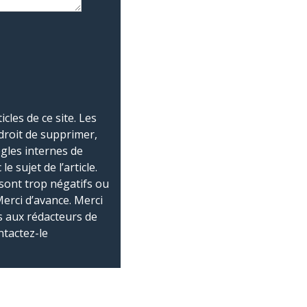
les de ce site. Les
droit de supprimer,
ègles internes de
 sujet de l’article.
sont trop négatifs ou
Merci d’avance. Merci
 aux rédacteurs de
ntactez-le