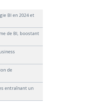
gie BI en 2024 et
me de BI, boostant
usiness
ion de
es entraînant un