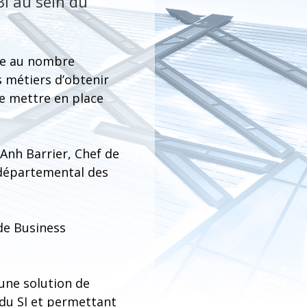
BI au sein du
ace au nombre
s métiers d’obtenir
de mettre en place
Anh Barrier, Chef de
 départemental des
de Business
une solution de
n du SI et permettant