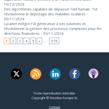
16/12/2024
Des algorithmes capables de dépasser l’œil humain : l’IA
révolutionne le dépistage des maladies oculaires
-
30/11/2024
Lucanet intègre l’IA générative à ses solutions et
révolutionne la gestion des processus complexes pour les
directions financières
- 30/11/2024
1
2
3
4
5
»
...
379
Toute reproduction interdite.
Copyright © Decideo Europe SL
Contact