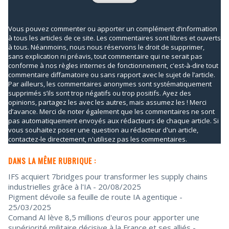
Vous pouvez commenter ou apporter un complément d’information
à tous les articles de ce site. Les commentaires sont libres et ouverts
à tous. Néanmoins, nous nous réservons le droit de supprimer,
sans explication ni préavis, tout commentaire qui ne serait pas
conforme à nos règles internes de fonctionnement, c'est-à-dire tout
commentaire diffamatoire ou sans rapport avec le sujet de l’article.
Par ailleurs, les commentaires anonymes sont systématiquement
supprimés s’ils sont trop négatifs ou trop positifs. Ayez des
opinions, partagez les avec les autres, mais assumez les ! Merci
d’avance. Merci de noter également que les commentaires ne sont
pas automatiquement envoyés aux rédacteurs de chaque article. Si
vous souhaitez poser une question au rédacteur d'un article,
contactez-le directement, n'utilisez pas les commentaires.
DANS LA MÊME RUBRIQUE :
IFS acquiert 7bridges pour transformer les supply chains
industrielles grâce à l'IA
- 20/08/2025
Pigment dévoile sa feuille de route IA agentique
-
25/03/2025
Comand AI lève 8,5 millions d'euros pour apporter une
supériorité militaire décisive à la France et ses alliés
-