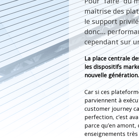
Pour “faire” du m
maîtrise des pla
le support privile
donc... performan
cependant sur un
La place centrale de
les dispositifs mark
nouvelle génération.
Car si ces plateform
parviennent à exéc
customer journey cad
perfection, c’est av
parce qu’en amont, 
enseignements très 