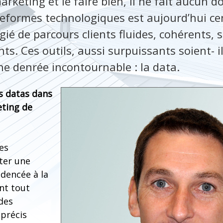
arketing et le faire bien, il ne fait aucun d
teformes technologiques est aujourd’hui cen
́gié de parcours clients fluides, cohérents,
ts. Ces outils, aussi surpuissants soient- i
e denrée incontournable : la data.
s datas dans
eting de
es
uter une
encée à la
ant tout
des
précis