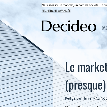
RECHERCHE AVANCÉE
BA
Le market
(presque)
Rédigé par Hervé MALINGE