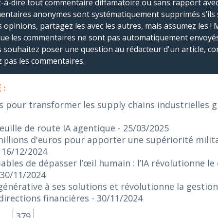
-à-dire tout commentaire diffamatoire ou sans rapport avec le
mmentaires anonymes sont systématiquement supprimés s’ils 
s opinions, partagez les avec les autres, mais assumez les ! 
que les commentaires ne sont pas automatiquement envoyés
us souhaitez poser une question au rédacteur d'un article, co
ez pas les commentaires.
 :
s pour transformer les supply chains industrielles gr
euille de route IA agentique
- 25/03/2025
illions d'euros pour apporter une supériorité militai
- 16/12/2024
bles de dépasser l’œil humain : l’IA révolutionne le
 30/11/2024
 générative à ses solutions et révolutionne la gestio
irections financières
- 30/11/2024
...
379