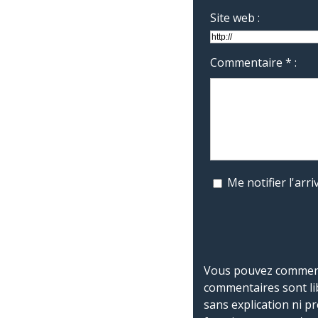
Site web :
Commentaire * :
Me notifier l'ar
Vous pouvez commente
commentaires sont li
sans explication ni p