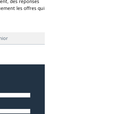
ient, des réponses
uement les offres qui
nior