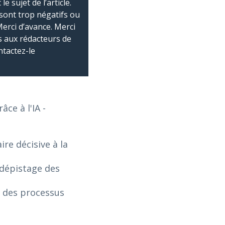
 sujet de l’article.
sont trop négatifs ou
Merci d’avance. Merci
 aux rédacteurs de
ntactez-le
âce à l'IA
-
re décisive à la
 dépistage des
n des processus