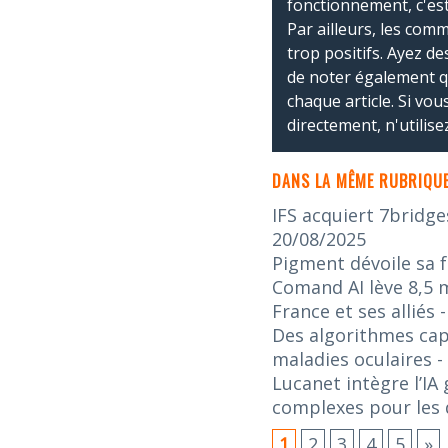
fonctionnement, c'est
Par ailleurs, les co
trop positifs. Ayez de
de noter également 
chaque article. Si vo
directement, n'utilis
DANS LA MÊME RUBRIQUE
IFS acquiert 7bridge
20/08/2025
Pigment dévoile sa f
Comand AI lève 8,5 m
France et ses alliés
Des algorithmes capa
maladies oculaires
-
Lucanet intègre l’IA
complexes pour les d
1
2
3
4
5
»