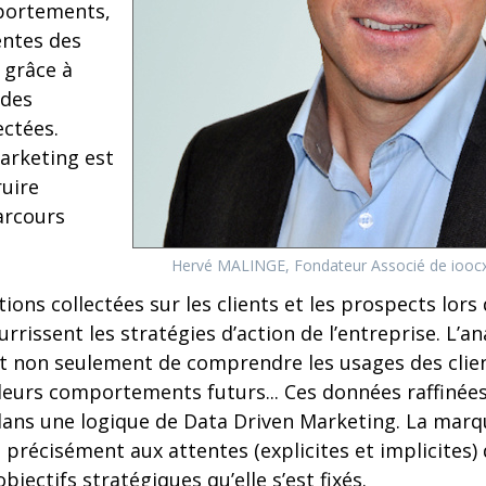
portements,
tentes des
 grâce à
 des
ctées.
 marketing est
uire
arcours
Hervé MALINGE, Fondateur Associé de iooc
tions collectées sur les clients et les prospects lors
rissent les stratégies d’action de l’entreprise. L’an
 non seulement de comprendre les usages des clien
 leurs comportements futurs... Ces données raffiné
dans une logique de Data Driven Marketing. La marqu
récisément aux attentes (explicites et implicites) d
objectifs stratégiques qu’elle s’est fixés.