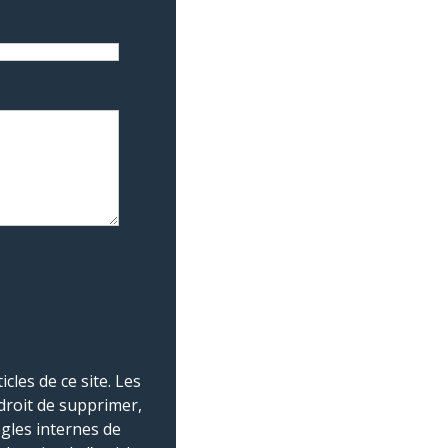
les de ce site. Les
droit de supprimer,
ègles internes de