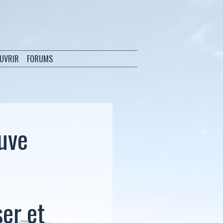
OUVRIR
FORUMS
euve
ser et