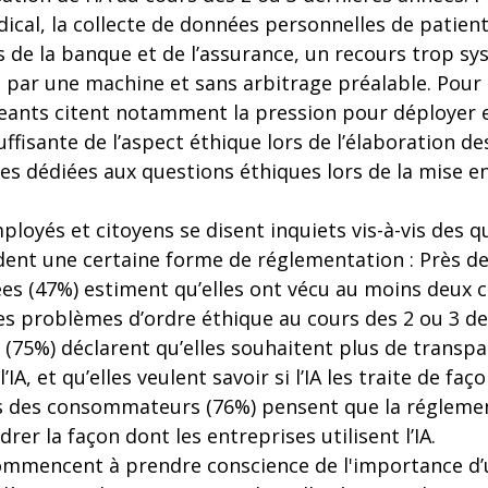
ical, la collecte de données personnelles de patient
s de la banque et de l’assurance, un recours trop sy
s par une machine et sans arbitrage préalable. Pour
geants citent notamment la pression pour déployer en
fisante de l’aspect éthique lors de l’élaboration de
 dédiées aux questions éthiques lors de la mise e
yés et citoyens se disent inquiets vis-à-vis des q
andent une certaine forme de réglementation : Près de
es (47%) estiment qu’elles ont vécu au moins deux ca
 des problèmes d’ordre éthique au cours des 2 ou 3 de
s (75%) déclarent qu’elles souhaitent plus de transp
l’IA, et qu’elles veulent savoir si l’IA les traite de faç
s des consommateurs (76%) pensent que la réglemen
rer la façon dont les entreprises utilisent l’IA.
mmencent à prendre conscience de l'importance d’un