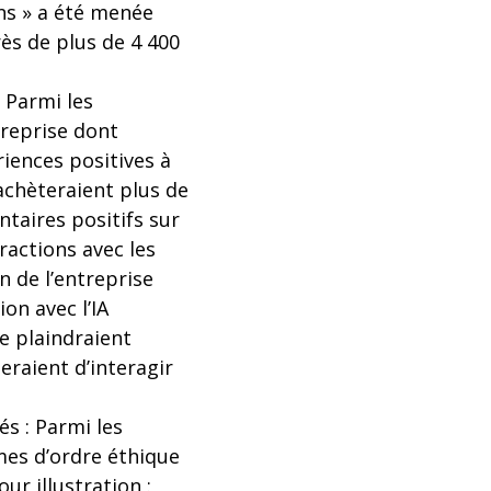
s » a été menée
ès de plus de 4 400
: Parmi les
treprise dont
riences positives à
 achèteraient plus de
taires positifs sur
eractions avec les
n de l’entreprise
ion avec l’IA
e plaindraient
eraient d’interagir
́s : Parmi les
mes d’ordre éthique
our illustration :