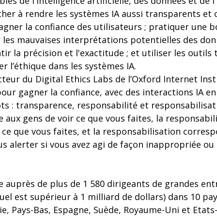
les de l'intelligence artificielle, des données et de 
rcher à rendre les systèmes IA aussi transparents et
gner la confiance des utilisateurs ; pratiquer une 
 les mauvaises interprétations potentielles des donn
r la précision et l'exactitude ; et utiliser les outil
r l’éthique dans les systèmes IA.
cteur du Digital Ethics Labs de l’Oxford Internet Insti
our gagner la confiance, avec des interactions IA en 
ts : transparence, responsabilité et responsabilisa
 aux gens de voir ce que vous faites, la responsabili
 ce que vous faites, et la responsabilisation corres
s alerter si vous avez agi de façon inappropriée ou 
lisée auprès de plus de 1 580 dirigeants de grandes en
nuel est supérieur à 1 milliard de dollars) dans 10 pa
lie, Pays-Bas, Espagne, Suède, Royaume-Uni et Etats