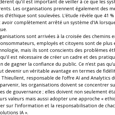
èrent qu'il est important de veiller à ce que les sys
arents. Les organisations prennent également des m
 d'éthique sont soulevées. L’étude révèle que 41 
t avoir complètement arrêté un système d'IA lorsque
que.
nisations sont arrivées à la croisée des chemins 
. Consommateurs, employés et citoyens sont de plus e
chnologie, mais ils sont conscients des problèmes ét
u’il est nécessaire de créer un cadre et des pratiq
 afin de gagner la confiance du public. Ce n’est pas qu
ut devenir un véritable avantage en termes de fidélite
Thieullent, responsable de l’offre AI and Analytics 
parvenir, les organisations doivent se concentrer su
s de gouvernance ; elles doivent non seulement ét
eurs valeurs mais aussi adopter une approche « ethi
er sur l’information et la responsabilisation de cha
olutions IA ».