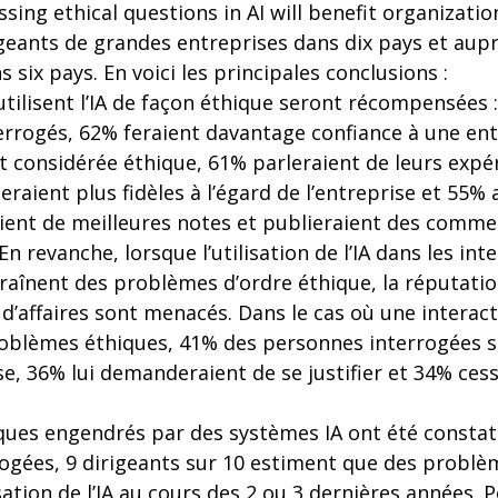
sing ethical questions in AI will benefit organization
igeants de grandes entreprises dans dix pays et aupr
ix pays. En voici les principales conclusions :
tilisent l’IA de façon éthique seront récompensées 
rogés, 62% feraient davantage confiance à une en
est considérée éthique, 61% parleraient de leurs expé
raient plus fidèles à l’égard de l’entreprise et 55%
ient de meilleures notes et publieraient des commen
 En revanche, lorsque l’utilisation de l’IA dans les int
̂nent des problèmes d’ordre éthique, la réputatio
 d’affaires sont menacés. Dans le cas où une interact
blèmes éthiques, 41% des personnes interrogées s
ise, 36% lui demanderaient de se justifier et 34% cess
ues engendrés par des systèmes IA ont été constate
ogées, 9 dirigeants sur 10 estiment que des problè
lisation de l’IA au cours des 2 ou 3 dernières années. P