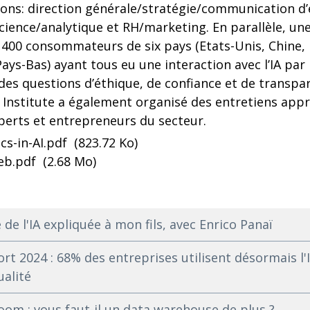
ions: direction générale/stratégie/communication d
ience/analytique et RH/marketing. En parallèle, une e
e 4 400 consommateurs de six pays (Etats-Unis, Chine
ays-Bas) ayant tous eu une interaction avec l’IA par 
s questions d’éthique, de confiance et de transparenc
nstitute a également organisé des entretiens app
xperts et entrepreneurs du secteur.
cs-in-AI.pdf
(823.72 Ko)
web.pdf
(2.68 Mo)
 de l'IA expliquée à mon fils, avec Enrico Panaï
rt 2024 : 68% des entreprises utilisent désormais l'
ualité
om : vous faut-il un data warehouse de plus ?