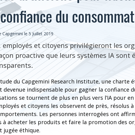
 confiance du consommat
Capgemini le 5 Juillet 2019
mployés et citoyens privilégieront les or
çon proactive que leurs systèmes IA sont e
ansparents.
́tude du Capgemini Research Institute, une charte e
A est devenue indispensable pour gagner la confianc
sations se tournent de plus en plus vers l’IA pour en 
mployés et citoyens les observent de près, résolus 
mportements. Les personnes interrogées ont affirme
 à acheter les produits et faire la promotion des o
st jugée éthique.