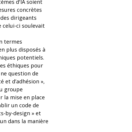
tèmes d'IA soient
esures concrètes
% des dirigeants
 celui-ci soulevait
en termes
n plus disposés à
hiques potentiels.
ues éthiques pour
’une question de
́ et d’adhésion »,
du groupe
r la mise en place
ablir un code de
cs-by-design » et
cun dans la manière