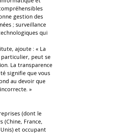
l'informatique et
 compréhensibles
bonne gestion des
ées ; surveillance
s technologiques qui
tute, ajoute : « La
particulier, peut se
tion. La transparence
té signifie que vous
pond au devoir que
incorrecte. »
treprises (dont le
ys (Chine, France,
-Unis) et occupant