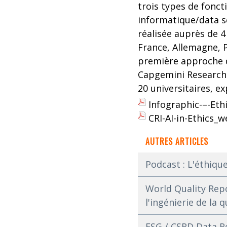
trois types de fonct
informatique/data sc
réalisée auprès d
France, Allemagne, P
première approche de
Capgemini Research I
20 universitaires, e
Infographic-–-Ethi
CRI-AI-in-Ethics_
AUTRES ARTICLES
Podcast : L'éthique
World Quality Repo
l'ingénierie de la q
ESG / CSRD Data Ro