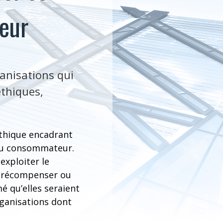
eur
ganisations qui
́thiques,
́thique encadrant
e du consommateur.
exploiter le
à récompenser ou
́ qu’elles seraient
rganisations dont