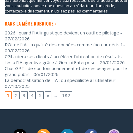
pas automatiquement envoyés aux rédacteurs de chaque article. Si
vous souhaitez poser une question au rédacteur d'un article,
contactez-le directement, n'utilisez pas les commentaires.
DANS LA MÊME RUBRIQUE :
2026 : quand l’IA linguistique devient un outil de pilotage
-
27/02/2026
ROI de l’IA : la qualité des données comme facteur décisif
-
09/02/2026
CGI aidera ses clients à accélérer l’obtention de résultats
liés à l’IA agentive grâce à Gemini Enterprise
- 26/01/2026
Chat GPT : de son fonctionnement et de ses usages pour le
grand public
- 06/01/2026
La démocratisation de l'IA : du spécialiste à l'utilisateur
-
07/10/2025
1
2
3
4
5
»
...
182