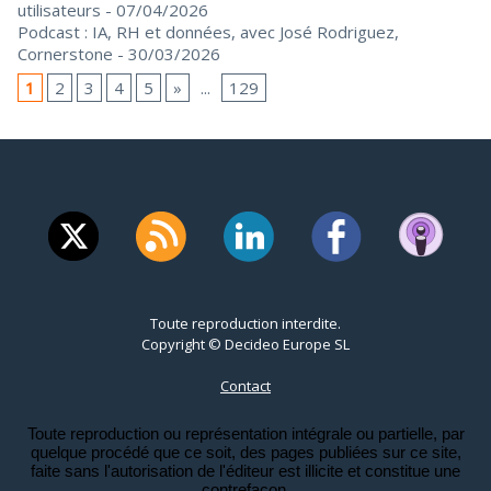
utilisateurs
- 07/04/2026
Podcast : IA, RH et données, avec José Rodriguez,
Cornerstone
- 30/03/2026
1
2
3
4
5
»
...
129
Toute reproduction interdite.
Copyright © Decideo Europe SL
Contact
Toute reproduction ou représentation intégrale ou partielle, par
quelque procédé que ce soit, des pages publiées sur ce site,
faite sans l'autorisation de l'éditeur est illicite et constitue une
contrefaçon.