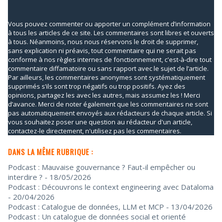
Vous pouvez commenter ou apporter un complément d’information
à tous les articles de ce site. Les commentaires sont libres et ouverts
à tous. Néanmoins, nous nous réservons le droit de supprimer,
sans explication ni préavis, tout commentaire qui ne serait pas
conforme à nos règles internes de fonctionnement, c'est-à-dire tout
commentaire diffamatoire ou sans rapport avec le sujet de l’article.
Par ailleurs, les commentaires anonymes sont systématiquement
supprimés s’ils sont trop négatifs ou trop positifs. Ayez des
opinions, partagez les avec les autres, mais assumez les ! Merci
d’avance. Merci de noter également que les commentaires ne sont
pas automatiquement envoyés aux rédacteurs de chaque article. Si
vous souhaitez poser une question au rédacteur d'un article,
contactez-le directement, n'utilisez pas les commentaires.
DANS LA MÊME RUBRIQUE :
Podcast : Mauvaise gouvernance ? Faut-il empêcher ou
interdire ?
- 18/05/2026
Podcast : Découvrons le context engineering avec Dataloma
- 20/04/2026
Podcast : Catalogue de données, LLM et MCP
- 13/04/2026
Podcast : Un catalogue de données social et orienté