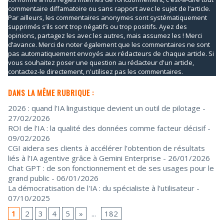
commentaire diffamatoire ou sans rapport avec le sujet de l’article.
Par ailleurs, les commentaires anonymes sont systématiquement
supprimés s’ils sont trop négatifs ou trop positifs. Ayez des
opinions, partagez les avec les autres, mais assumez les ! Merci
d’avance. Merci de noter également que les commentaires ne sont
pas automatiquement envoyés aux rédacteurs de chaque article. Si
vous souhaitez poser une question au rédacteur d'un article,
contactez-le directement, n'utilisez pas les commentaires.
DANS LA MÊME RUBRIQUE :
2026 : quand l’IA linguistique devient un outil de pilotage
-
27/02/2026
ROI de l’IA : la qualité des données comme facteur décisif
-
09/02/2026
CGI aidera ses clients à accélérer l’obtention de résultats
liés à l’IA agentive grâce à Gemini Enterprise
- 26/01/2026
Chat GPT : de son fonctionnement et de ses usages pour le
grand public
- 06/01/2026
La démocratisation de l'IA : du spécialiste à l'utilisateur
-
07/10/2025
1
2
3
4
5
»
...
182