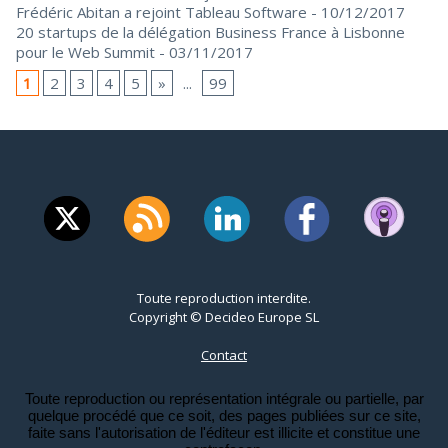
Frédéric Abitan a rejoint Tableau Software
- 10/12/2017
20 startups de la délégation Business France à Lisbonne
pour le Web Summit
- 03/11/2017
1
2
3
4
5
»
...
99
Toute reproduction interdite.
Copyright © Decideo Europe SL
Contact
Toute reproduction ou représentation intégrale ou partielle, par
quelque procédé que ce soit, des pages publiées sur ce site,
faite sans l'autorisation de l'éditeur est illicite et constitue une