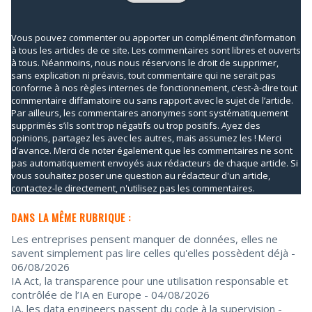
Vous pouvez commenter ou apporter un complément d’information
à tous les articles de ce site. Les commentaires sont libres et ouverts
à tous. Néanmoins, nous nous réservons le droit de supprimer,
sans explication ni préavis, tout commentaire qui ne serait pas
conforme à nos règles internes de fonctionnement, c'est-à-dire tout
commentaire diffamatoire ou sans rapport avec le sujet de l’article.
Par ailleurs, les commentaires anonymes sont systématiquement
supprimés s’ils sont trop négatifs ou trop positifs. Ayez des
opinions, partagez les avec les autres, mais assumez les ! Merci
d’avance. Merci de noter également que les commentaires ne sont
pas automatiquement envoyés aux rédacteurs de chaque article. Si
vous souhaitez poser une question au rédacteur d'un article,
contactez-le directement, n'utilisez pas les commentaires.
DANS LA MÊME RUBRIQUE :
Les entreprises pensent manquer de données, elles ne
savent simplement pas lire celles qu'elles possèdent déjà
-
06/08/2026
IA Act, la transparence pour une utilisation responsable et
contrôlée de l’IA en Europe
- 04/08/2026
IA, les data engineers passent du code à la supervision
-