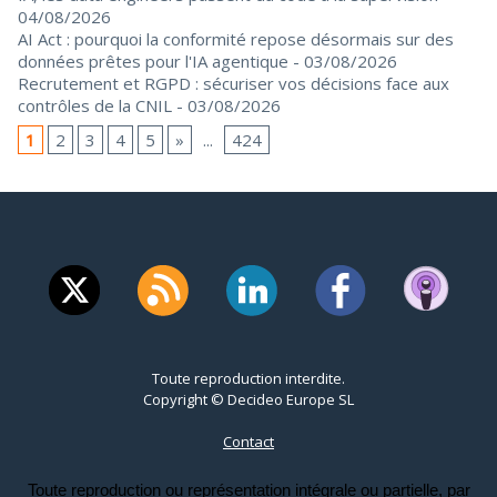
04/08/2026
AI Act : pourquoi la conformité repose désormais sur des
données prêtes pour l'IA agentique
- 03/08/2026
Recrutement et RGPD : sécuriser vos décisions face aux
contrôles de la CNIL
- 03/08/2026
1
2
3
4
5
»
...
424
Toute reproduction interdite.
Copyright © Decideo Europe SL
Contact
Toute reproduction ou représentation intégrale ou partielle, par