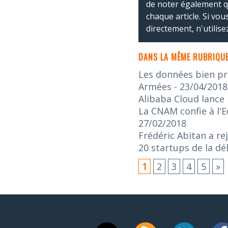
de noter également 
chaque article. Si vo
directement, n'utilis
DANS LA MÊME RUBRIQUE
Les données bien pr
Armées
- 23/04/2018
Alibaba Cloud lance
La CNAM confie à l'E
27/02/2018
Frédéric Abitan a re
20 startups de la d
1
2
3
4
5
»