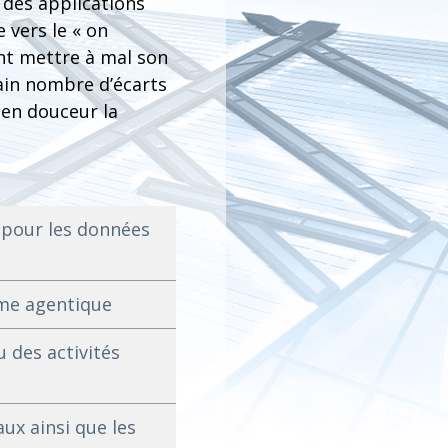
n des applications
 vers le « on
nt mettre à mal son
tain nombre d’écarts
 en douceur la
 pour les données
orme agentique
u des activités
ux ainsi que les