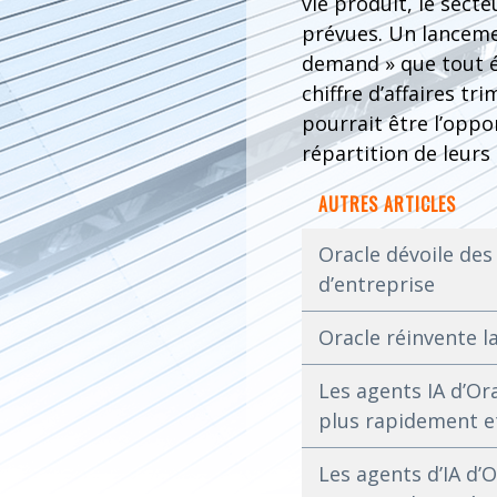
vie produit, le sect
prévues. Un lancemen
demand » que tout é
chiffre d’affaires t
pourrait être l’oppo
répartition de leurs
AUTRES ARTICLES
Oracle dévoile des
d’entreprise
Oracle réinvente l
Les agents IA d’Ora
plus rapidement et 
Les agents d’IA d’