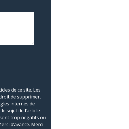
les de ce site. Les
droit de supprimer,
ègles internes de
 sujet de l’article.
sont trop négatifs ou
Merci d’avance. Merci