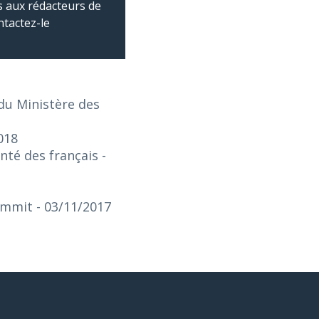
 aux rédacteurs de
ntactez-le
du Ministère des
018
nté des français
-
Summit
- 03/11/2017