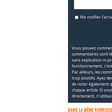
Me notifier l'ar
Vous pouvez commente
commentaires sont li
sans explication ni p
fonctionnement, c'est
Par ailleurs, les co
trop positifs. Ayez de
de noter également 
chaque article. Si vo
directement, n'utilis
DANS LA MÊME RUBRIQUE