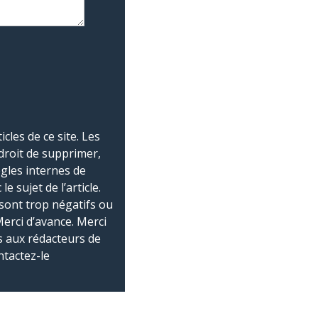
les de ce site. Les
droit de supprimer,
ègles internes de
 sujet de l’article.
sont trop négatifs ou
Merci d’avance. Merci
 aux rédacteurs de
ntactez-le