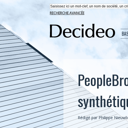
RECHERCHE AVANCÉE
BA
PeopleBro
synthétiq
Rédigé par
Philippe Nieuw