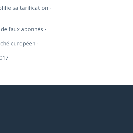
ifie sa tarification
-
ns de faux abonnés
-
arché européen
-
2017