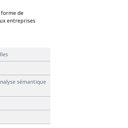
s forme de
aux entreprises
lles
analyse sémantique