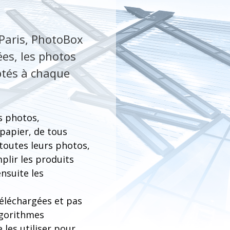
 Paris, PhotoBox
es, les photos
ptés à chaque
s photos,
 papier, de tous
 toutes leurs photos,
mplir les produits
ensuite les
téléchargées et pas
lgorithmes
 les utiliser pour