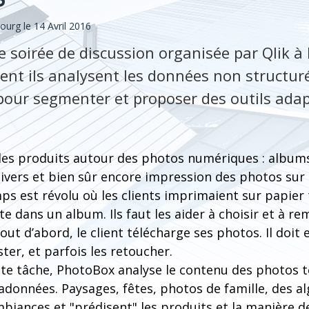
bourg
le 14 Avril 2016
e soirée de discussion organisée par Qlik à
nt ils analysent les données non structuré
, pour segmenter et proposer des outils ada
es produits autour des photos numériques : album
divers et bien sûr encore impression des photos sur
ps est révolu où les clients imprimaient sur papier
te dans un album. Ils faut les aider à choisir et à re
ut d’abord, le client télécharge ses photos. Il doit 
ster, et parfois les retoucher.
ette tâche, PhotoBox analyse le contenu des photos 
données. Paysages, fêtes, photos de famille, des a
biances et "prédisent" les produits et la manière de