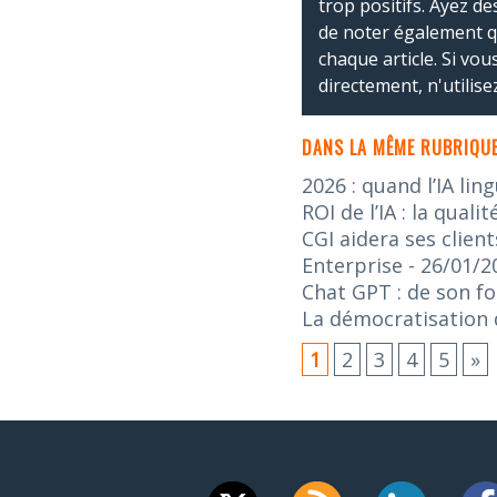
trop positifs. Ayez de
de noter également 
chaque article. Si vo
directement, n'utilis
DANS LA MÊME RUBRIQUE
2026 : quand l’IA lin
ROI de l’IA : la qua
CGI aidera ses client
Enterprise
- 26/01/2
Chat GPT : de son f
La démocratisation de
1
2
3
4
5
»