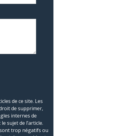
les de ce site. Les
droit de supprimer,
ègles internes de
 sujet de l’article.
sont trop négatifs ou