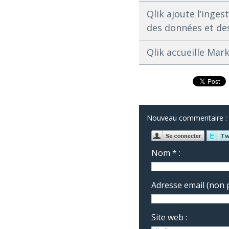
Qlik ajoute l’inges
des données et de
Qlik accueille Mark
Nouveau commentaire :
Nom * :
Adresse email (non p
Site web :