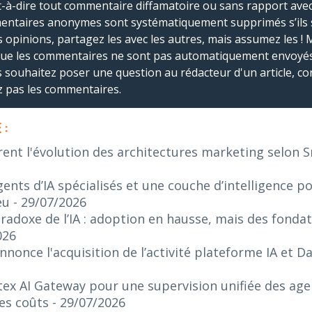
-à-dire tout commentaire diffamatoire ou sans rapport avec le
mmentaires anonymes sont systématiquement supprimés s’ils 
s opinions, partagez les avec les autres, mais assumez les ! 
que les commentaires ne sont pas automatiquement envoyés
us souhaitez poser une question au rédacteur d'un article, co
ez pas les commentaires.
 :
rent l'évolution des architectures marketing selon 
ents d’IA spécialisés et une couche d’intelligence p
eu
- 29/07/2026
radoxe de l’IA : adoption en hausse, mais des fonda
026
nonce l'acquisition de l’activité plateforme IA et 
ex AI Gateway pour une supervision unifiée des agen
es coûts
- 29/07/2026