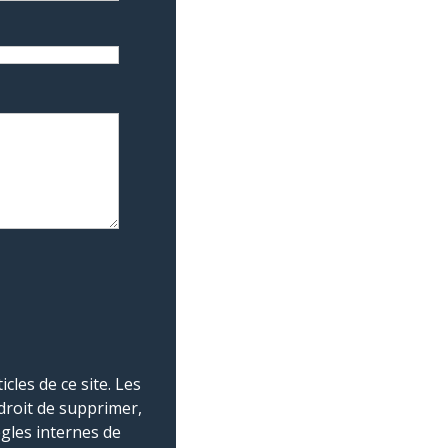
les de ce site. Les
droit de supprimer,
ègles internes de