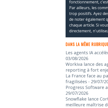
fonctionnement, c'est
Par ailleurs, les co
trop positifs. Ayez de
de noter également 
chaque article. Si vo
directement, n'utilis
DANS LA MÊME RUBRIQUE
Les agents IA accélè
03/08/2026
Workiva lance des ag
reporting à fort enj
La France face au pa
fragilisées
- 29/07/2
Progress Software an
29/07/2026
Snowflake lance Cort
meilleure maîtrise d