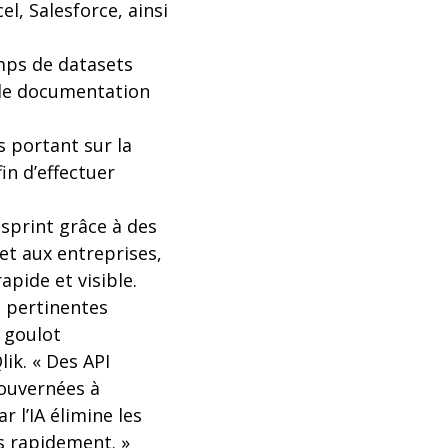
l, Salesforce, ainsi
mps de datasets
s de documentation
s portant sur la
fin d’effectuer
sprint grâce à des
et aux entreprises,
pide et visible.
s pertinentes
n goulot
ik. « Des API
ouvernées à
 l’IA élimine les
us rapidement. »