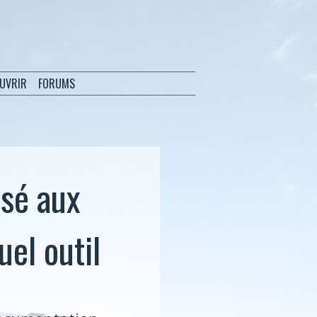
OUVRIR
FORUMS
isé aux
el outil