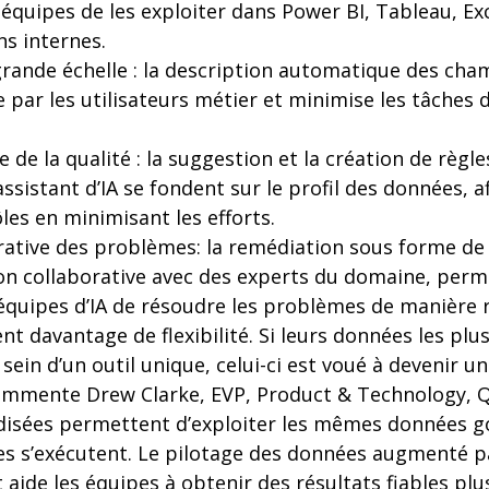
quipes de les exploiter dans Power BI, Tableau, Exce
ns internes.
rande échelle : la description automatique des cha
te par les utilisateurs métier et minimise les tâche
 de la qualité : la suggestion et la création de règle
 assistant d’IA se fondent sur le profil des données, a
es en minimisant les efforts.
rative des problèmes: la remédiation sous forme de 
ion collaborative avec des experts du domaine, perm
quipes d’IA de résoudre les problèmes de manière ra
ent davantage de flexibilité. Si leurs données les plu
sein d’un outil unique, celui-ci est voué à devenir u
ommente Drew Clarke, EVP, Product & Technology, Ql
disées permettent d’exploiter les mêmes données g
hes s’exécutent. Le pilotage des données augmenté par
t aide les équipes à obtenir des résultats fiables pl