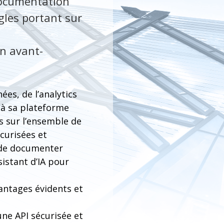
documentation
gles portant sur
n avant-
ées, de l’analytics
és à sa plateforme
es sur l’ensemble de
curisées et
 de documenter
istant d’IA pour
antages évidents et
une API sécurisée et