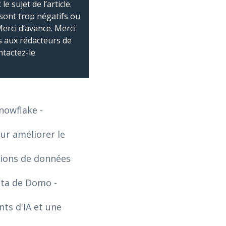
 sujet de l’article.
sont trop négatifs ou
Merci d’avance. Merci
 aux rédacteurs de
ntactez-le
Snowflake
-
our améliorer le
tions de données
Data de Domo
-
ts d'IA et une