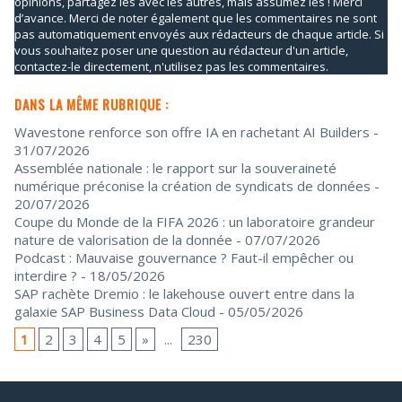
opinions, partagez les avec les autres, mais assumez les ! Merci
d’avance. Merci de noter également que les commentaires ne sont
pas automatiquement envoyés aux rédacteurs de chaque article. Si
vous souhaitez poser une question au rédacteur d'un article,
contactez-le directement, n'utilisez pas les commentaires.
DANS LA MÊME RUBRIQUE :
Wavestone renforce son offre IA en rachetant AI Builders
-
31/07/2026
Assemblée nationale : le rapport sur la souveraineté
numérique préconise la création de syndicats de données
-
20/07/2026
Coupe du Monde de la FIFA 2026 : un laboratoire grandeur
nature de valorisation de la donnée
- 07/07/2026
Podcast : Mauvaise gouvernance ? Faut-il empêcher ou
interdire ?
- 18/05/2026
SAP rachète Dremio : le lakehouse ouvert entre dans la
galaxie SAP Business Data Cloud
- 05/05/2026
1
2
3
4
5
»
...
230