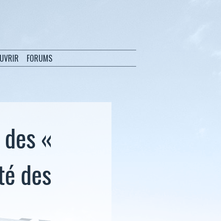
OUVRIR
FORUMS
 des «
té des