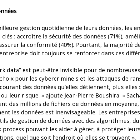
onnées
lleure gestion quotidienne de leurs données, les e
s clés : accroître la sécurité des données (71%), amélio
 assurer la conformité (40%). Pourtant, la majorité 
ntreprise doit toujours se renforcer dans ces diff
ark data” est peut-être invisible pour de nombreuses
e choix pour les cybercriminels et les attaques de ra
courant des données qu’elles détiennent, plus elle
 ou leur risque. » ajoute Jean-Pierre Boushira. « Sac
nt des millions de fichiers de données en moyenne, c
ent les données est inenvisageable. Les entreprises
ils de gestion de données avec des algorithmes, du
s process pouvant les aider à gérer, à protéger leur
ons, quel que soit l’endroit où elles se trouvent ».