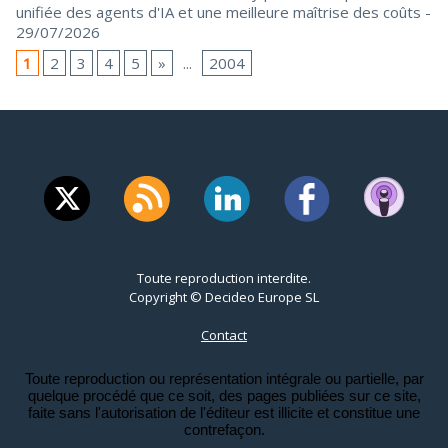
unifiée des agents d'IA et une meilleure maîtrise des coûts
-
29/07/2026
1
2
3
4
5
»
...
2004
Toute reproduction interdite.
Copyright © Decideo Europe SL
Contact
Toute reproduction ou représentation intégrale ou partielle, par
quelque procédé que ce soit, des pages publiées sur ce site,
faite sans l'autorisation de l'éditeur est illicite et constitue une
contrefaçon.