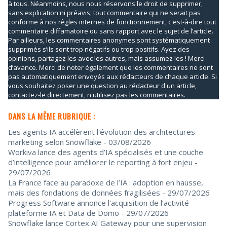
à tous. Néanmoins, nous nous réservons le droit de supprimer,
sans explication ni préavis, tout commentaire qui ne serait pas
conforme à nos règles internes de fonctionnement, c'est-à-dire tout
commentaire diffamatoire ou sans rapport avec le sujet de l’article.
Par ailleurs, les commentaires anonymes sont systématiquement
supprimés s’ils sont trop négatifs ou trop positifs. Ayez des
opinions, partagez les avec les autres, mais assumez les ! Merci
d’avance. Merci de noter également que les commentaires ne sont
pas automatiquement envoyés aux rédacteurs de chaque article. Si
vous souhaitez poser une question au rédacteur d'un article,
contactez-le directement, n'utilisez pas les commentaires.
DANS LA MÊME RUBRIQUE :
Les agents IA accélèrent l'évolution des architectures
marketing selon Snowflake
- 03/08/2026
Workiva lance des agents d’IA spécialisés et une couche
d’intelligence pour améliorer le reporting à fort enjeu
-
29/07/2026
La France face au paradoxe de l’IA : adoption en hausse,
mais des fondations de données fragilisées
- 29/07/2026
Progress Software annonce l'acquisition de l’activité
plateforme IA et Data de Domo
- 29/07/2026
Snowflake lance Cortex AI Gateway pour une supervision