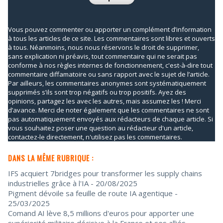
Vous pouvez commenter ou apporter un complément d’information
à tous les articles de ce site. Les commentaires sont libres et ouverts
à tous. Néanmoins, nous nous réservons le droit de supprimer,
sans explication ni préavis, tout commentaire qui ne serait pas
conforme à nos règles internes de fonctionnement, c'est-à-dire tout
commentaire diffamatoire ou sans rapport avec le sujet de l’article.
Par ailleurs, les commentaires anonymes sont systématiquement
supprimés s’ils sont trop négatifs ou trop positifs. Ayez des
opinions, partagez les avec les autres, mais assumez les ! Merci
d’avance. Merci de noter également que les commentaires ne sont
pas automatiquement envoyés aux rédacteurs de chaque article. Si
vous souhaitez poser une question au rédacteur d'un article,
contactez-le directement, n'utilisez pas les commentaires.
DANS LA MÊME RUBRIQUE :
IFS acquiert 7bridges pour transformer les supply chains
industrielles grâce à l'IA
- 20/08/2025
Pigment dévoile sa feuille de route IA agentique
-
25/03/2025
Comand AI lève 8,5 millions d'euros pour apporter une
supériorité militaire décisive à la France et ses alliés
-