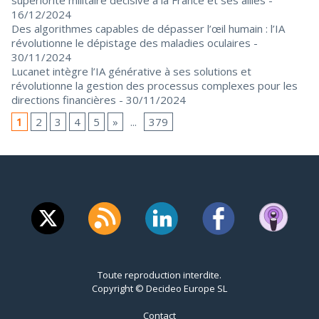
16/12/2024
Des algorithmes capables de dépasser l’œil humain : l’IA
révolutionne le dépistage des maladies oculaires
-
30/11/2024
Lucanet intègre l’IA générative à ses solutions et
révolutionne la gestion des processus complexes pour les
directions financières
- 30/11/2024
1
2
3
4
5
»
...
379
Toute reproduction interdite.
Copyright © Decideo Europe SL
Contact