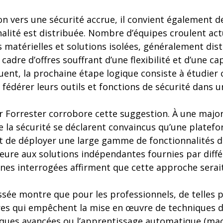
on vers une sécurité accrue, il convient également d
alité est distribuée. Nombre d’équipes croulent ac
 matérielles et solutions isolées, généralement dis
cadre d’offres souffrant d’une flexibilité et d’une ca
quent, la prochaine étape logique consiste à étudie
fédérer leurs outils et fonctions de sécurité dans u
 Forrester corrobore cette suggestion. À une major
e la sécurité se déclarent convaincus qu’une platef
t de déployer une large gamme de fonctionnalités d
ieure aux solutions indépendantes fournies par diffé
nes interrogées affirment que cette approche serait 
sée montre que pour les professionnels, de telles 
ères qui empêchent la mise en œuvre de techniques d
iques avancées ou l’apprentissage automatique (mach