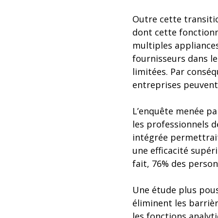
Outre cette transiti
dont cette fonctionn
multiples appliances
fournisseurs dans le 
limitées. Par consé
entreprises peuvent 
L’enquête menée par
les professionnels d
intégrée permettrai
une efficacité supér
fait, 76% des person
Une étude plus pous
éliminent les barri
les fonctions analyt