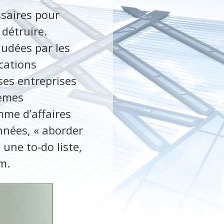
ssaires pour
 détruire.
audées par les
cations
es entreprises
tèmes
mme d’affaires
nnées, « aborder
une to-do liste,
m.