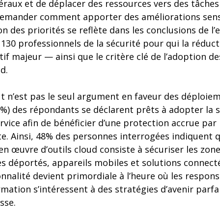
néraux et de déplacer des ressources vers des tâches 
 demander comment apporter des améliorations sens
ion des priorités se reflète dans les conclusions de 
130 professionnels de la sécurité pour qui la réduc
if majeur — ainsi que le critère clé de l’adoption d
d.
oût n’est pas le seul argument en faveur des déploiem
9%) des répondants se déclarent prêts à adopter la s
rvice afin de bénéficier d’une protection accrue par
e. Ainsi, 48% des personnes interrogées indiquent q
 en œuvre d’outils cloud consiste à sécuriser les zon
tes déportés, appareils mobiles et solutions connecté
onnalité devient primordiale à l’heure où les respons
mation s’intéressent à des stratégies d’avenir parf
sse.