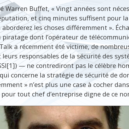
é Warren Buffet, « Vingt années sont néce
putation, et cinq minutes suffisent pour la
s aborderez les choses différemment ». Éch
 piratage dont l’opérateur de télécommuni
Talk a récemment été victime, de nombreus
eurs responsables de la sécurité des sys
SSI[1]) — ne contrediront pas le célèbre ho
 qui concerne la stratégie de sécurité de do
remment » n’est plus une case à cocher dans 
é pour tout chef d’entreprise digne de ce no