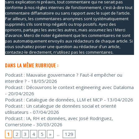
sans explication ni préavis, tout commentaire qui ne serait pas
conforme à nos règles internes de fonctionnement, c'est-à-dire tout
commentaire diffamatoire ou sans rapport avec le sujet de l’article.
Par ailleurs, les commentaires anonymes sont systématiquement
supprimés s’ils sont trop négatifs ou trop positifs. Ayez des
opinions, partagez les avec les autres, mais assumez les ! Merci
d’avance. Merci de noter également que les commentaires ne sont
pas automatiquement envoyés aux rédacteurs de chaque article. Si
vous souhaitez poser une question au rédacteur d'un article,
contactez-le directement, n'utilisez pas les commentaires.
DANS LA MÊME RUBRIQUE :
Podcast : Mauvaise gouvernance ? Faut-il empêcher ou
interdire ?
- 18/05/2026
Podcast : Découvrons le context engineering avec Dataloma
- 20/04/2026
Podcast : Catalogue de données, LLM et MCP
- 13/04/2026
Podcast : Un catalogue de données social et orienté
utilisateurs
- 07/04/2026
Podcast : IA, RH et données, avec José Rodriguez,
Cornerstone
- 30/03/2026
1
2
3
4
5
»
...
129