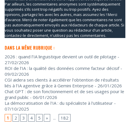
Par ailleurs, les commentaires anonymes sont systématiquement
supprimés s’ils sont trop négatifs ou trop positifs. Ayez des
opinions, partagez les avec les autres, mais assumez les ! Merci
d’avance. Merci de noter également que les commentaires ne sont
pas automatiquement envoyés aux rédacteurs de chaque article. Si
vous souhaitez poser une question au rédacteur d'un article,
contactez-le directement, n'utilisez pas les commentaires.
DANS LA MÊME RUBRIQUE :
2026 : quand l’IA linguistique devient un outil de pilotage
-
27/02/2026
ROI de l’IA : la qualité des données comme facteur décisif
-
09/02/2026
CGI aidera ses clients à accélérer l’obtention de résultats
liés à l’IA agentive grâce à Gemini Enterprise
- 26/01/2026
Chat GPT : de son fonctionnement et de ses usages pour le
grand public
- 06/01/2026
La démocratisation de l'IA : du spécialiste à l'utilisateur
-
07/10/2025
1
2
3
4
5
»
...
182