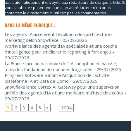
pas automatiquement envoyés aux rédacteurs de chaque article. Si
vous souhaitez poser une question au rédacteur d'un article,
contactez-le directement, n'utilisez pas les commentaires.
DANS LA MÊME RUBRIQUE :
Les agents IA accélèrent l'évolution des architectures
marketing selon Snowflake
- 03/08/2026
Workiva lance des agents d’IA spécialisés et une couche
d’intelligence pour améliorer le reporting à fort enjeu
-
29/07/2026
La France face au paradoxe de l’IA : adoption en hausse,
mais des fondations de données fragilisées
- 29/07/2026
Progress Software annonce l'acquisition de l’activité
plateforme IA et Data de Domo
- 29/07/2026
Snowflake lance Cortex AI Gateway pour une supervision
unifiée des agents d'IA et une meilleure maîtrise des coûts
-
29/07/2026
1
2
3
4
5
»
...
2004