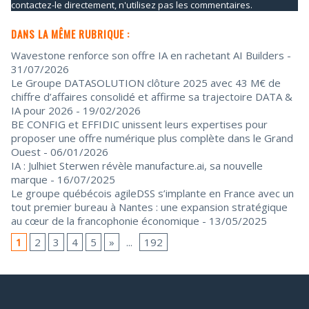
contactez-le directement, n'utilisez pas les commentaires.
DANS LA MÊME RUBRIQUE :
Wavestone renforce son offre IA en rachetant AI Builders
-
31/07/2026
Le Groupe DATASOLUTION clôture 2025 avec 43 M€ de
chiffre d’affaires consolidé et affirme sa trajectoire DATA &
IA pour 2026
- 19/02/2026
BE CONFIG et EFFIDIC unissent leurs expertises pour
proposer une offre numérique plus complète dans le Grand
Ouest
- 06/01/2026
IA : Julhiet Sterwen révèle manufacture.ai, sa nouvelle
marque
- 16/07/2025
Le groupe québécois agileDSS s’implante en France avec un
tout premier bureau à Nantes : une expansion stratégique
au cœur de la francophonie économique
- 13/05/2025
1
2
3
4
5
»
...
192