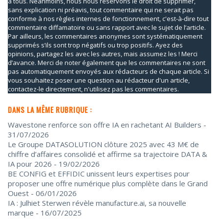
à tous. Néanmoins, nous nous réservons le droit de supprimer,
sans explication ni préavis, tout commentaire qui ne serait pas
conforme à nos règles internes de fonctionnement, c'est-à-dire tout
commentaire diffamatoire ou sans rapport avec le sujet de l’article.
Par ailleurs, les commentaires anonymes sont systématiquement
supprimés s’ils sont trop négatifs ou trop positifs. Ayez des
opinions, partagez les avec les autres, mais assumez les ! Merci
d’avance. Merci de noter également que les commentaires ne sont
pas automatiquement envoyés aux rédacteurs de chaque article. Si
vous souhaitez poser une question au rédacteur d'un article,
contactez-le directement, n'utilisez pas les commentaires.
DANS LA MÊME RUBRIQUE :
Wavestone renforce son offre IA en rachetant AI Builders
-
31/07/2026
Le Groupe DATASOLUTION clôture 2025 avec 43 M€ de
chiffre d’affaires consolidé et affirme sa trajectoire DATA &
IA pour 2026
- 19/02/2026
BE CONFIG et EFFIDIC unissent leurs expertises pour
proposer une offre numérique plus complète dans le Grand
Ouest
- 06/01/2026
IA : Julhiet Sterwen révèle manufacture.ai, sa nouvelle
marque
- 16/07/2025