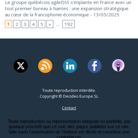
Le groupe québécois agileDSS s’implante en France avec un
tout premier bureau à Nantes : une expansion stratégique
au cœur de la francophonie économique
- 13/05/2025
1
2
3
4
5
»
...
192
Toute reproduction interdite.
Copyright © Decideo Europe SL
Contact
Toute reproduction ou représentation intégrale ou partielle, par
quelque procédé que ce soit, des pages publiées sur ce site,
faite sans l'autorisation de l'éditeur est illicite et constitue une
contrefaçon.