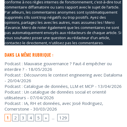
conforme à nos règles internes de fonctionnement, c'est-à-dire tout
commentaire diffamatoire ou sans rapport avec le sujet de l’article.
Par ailleurs, les commentaires anonymes sont systématiquement
supprimés s’ils sont trop négatifs ou trop positifs. Ayez des
opinions, partagez les avec les autres, mais assumez les ! Merci
d’avance. Merci de noter également que les commentaires ne sont
pas automatiquement envoyés aux rédacteurs de chaque article. Si
vous souhaitez poser une question au rédacteur d'un article,
contactez-le directement, n'utilisez pas les commentaires.
DANS LA MÊME RUBRIQUE :
Podcast : Mauvaise gouvernance ? Faut-il empêcher ou
interdire ?
- 18/05/2026
Podcast : Découvrons le context engineering avec Dataloma
- 20/04/2026
Podcast : Catalogue de données, LLM et MCP
- 13/04/2026
Podcast : Un catalogue de données social et orienté
utilisateurs
- 07/04/2026
Podcast : IA, RH et données, avec José Rodriguez,
Cornerstone
- 30/03/2026
1
2
3
4
5
»
...
129