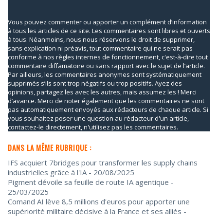
Vous pouvez commenter ou apporter un complément d’information
à tous les articles de ce site. Les commentaires sont libres et ouverts
à tous. Néanmoins, nous nous réservons le droit de supprimer,
sans explication ni préavis, tout commentaire qui ne serait pas
conforme à nos règles internes de fonctionnement, c'est-à-dire tout
commentaire diffamatoire ou sans rapport avec le sujet de l’article.
Par ailleurs, les commentaires anonymes sont systématiquement
supprimés s’ils sont trop négatifs ou trop positifs. Ayez des
opinions, partagez les avec les autres, mais assumez les ! Merci
d’avance. Merci de noter également que les commentaires ne sont
pas automatiquement envoyés aux rédacteurs de chaque article. Si
vous souhaitez poser une question au rédacteur d'un article,
contactez-le directement, n'utilisez pas les commentaires.
DANS LA MÊME RUBRIQUE :
IFS acquiert 7bridges pour transformer les supply chains
industrielles grâce à l'IA
- 20/08/2025
Pigment dévoile sa feuille de route IA agentique
-
25/03/2025
Comand AI lève 8,5 millions d'euros pour apporter une
supériorité militaire décisive à la France et ses alliés
-