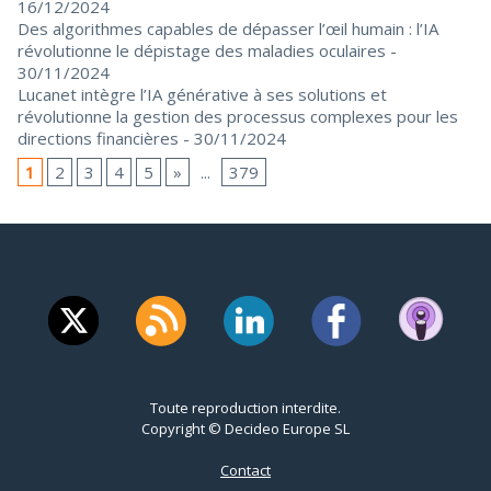
16/12/2024
Des algorithmes capables de dépasser l’œil humain : l’IA
révolutionne le dépistage des maladies oculaires
-
30/11/2024
Lucanet intègre l’IA générative à ses solutions et
révolutionne la gestion des processus complexes pour les
directions financières
- 30/11/2024
1
2
3
4
5
»
...
379
Toute reproduction interdite.
Copyright © Decideo Europe SL
Contact