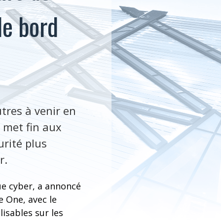
de bord
tres à venir en
 met fin aux
urité plus
r.
ue cyber, a annoncé
 One, avec le
isables sur les