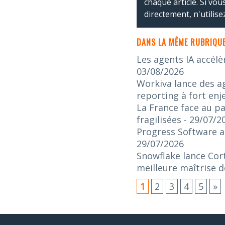
chaque article. Si vo
directement, n'utilis
DANS LA MÊME RUBRIQUE
Les agents IA accélè
03/08/2026
Workiva lance des ag
reporting à fort enj
La France face au pa
fragilisées
- 29/07/2
Progress Software an
29/07/2026
Snowflake lance Cort
meilleure maîtrise d
1
2
3
4
5
»