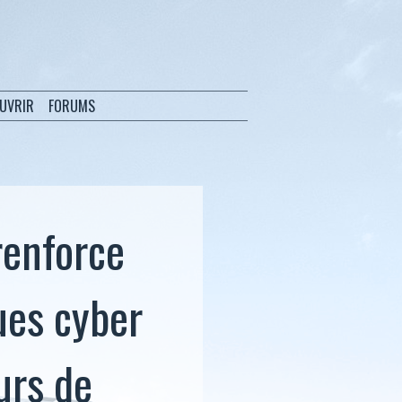
OUVRIR
FORUMS
renforce
ues cyber
urs de