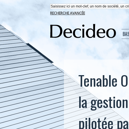
RECHERCHE AVANCÉE
BA
Tenable O
la gestio
pilotée p