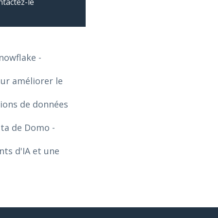
ntactez-le
Snowflake
-
our améliorer le
tions de données
Data de Domo
-
ts d'IA et une