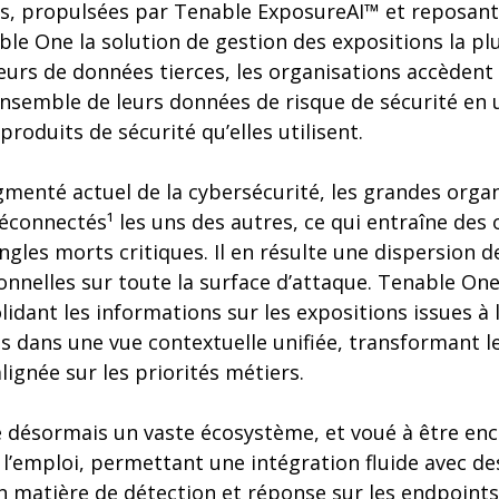
es, propulsées par Tenable ExposureAI™ et reposan
ble One la solution de gestion des expositions la plu
eurs de données tierces, les organisations accèdent
ensemble de leurs données de risque de sécurité en u
produits de sécurité qu’elles utilisent.
menté actuel de la cybersécurité, les grandes organ
éconnectés¹ les uns des autres, ce qui entraîne des
ngles morts critiques. Il en résulte une dispersion 
ionnelles sur toute la surface d’attaque. Tenable On
dant les informations sur les expositions issues à la
es dans une vue contextuelle unifiée, transformant 
lignée sur les priorités métiers.
 désormais un vaste écosystème, et voué à être enco
l’emploi, permettant une intégration fluide avec des
n matière de détection et réponse sur les endpoints 