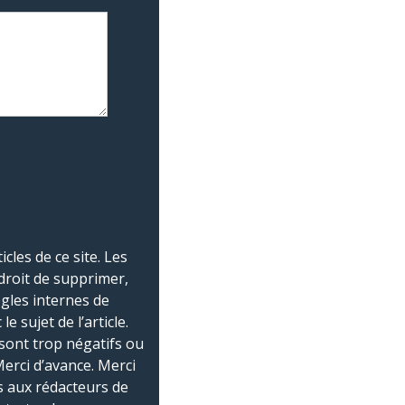
les de ce site. Les
droit de supprimer,
ègles internes de
 sujet de l’article.
sont trop négatifs ou
Merci d’avance. Merci
 aux rédacteurs de