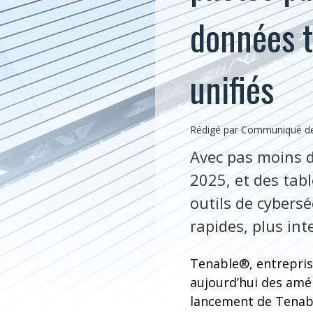
données t
unifiés
Rédigé par Communiqué de
Avec pas moins d
2025, et des tab
outils de cybersé
rapides, plus int
Tenable®, entreprise
aujourd’hui des amé
lancement de Tenabl