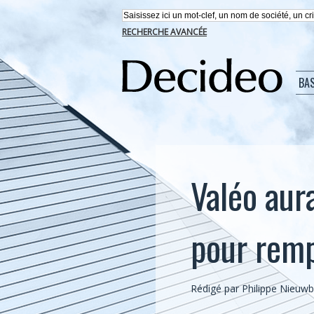
RECHERCHE AVANCÉE
BA
Valéo aura
pour remp
Rédigé par
Philippe Nieuw