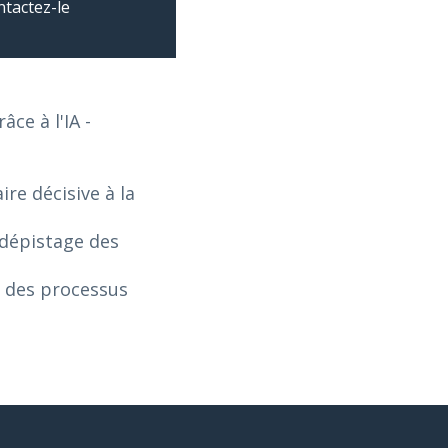
ntactez-le
âce à l'IA
-
re décisive à la
 dépistage des
n des processus