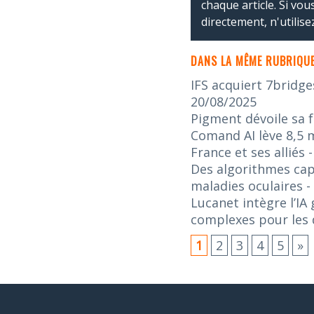
chaque article. Si vo
directement, n'utilis
DANS LA MÊME RUBRIQUE
IFS acquiert 7bridge
20/08/2025
Pigment dévoile sa f
Comand AI lève 8,5 m
France et ses alliés
Des algorithmes capa
maladies oculaires
-
Lucanet intègre l’IA
complexes pour les d
1
2
3
4
5
»