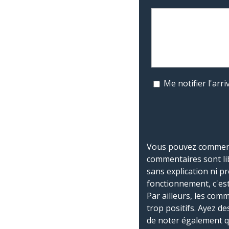
Me notifier l'ar
Vous pouvez commente
commentaires sont li
sans explication ni p
fonctionnement, c'est
Par ailleurs, les co
trop positifs. Ayez de
de noter également 