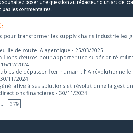
us souhaitez poser une question au rédacteur d'un article, co
ez pas les commentaires.
 :
s pour transformer les supply chains industrielles gr
euille de route IA agentique
- 25/03/2025
illions d'euros pour apporter une supériorité militai
- 16/12/2024
bles de dépasser l’œil humain : l’IA révolutionne le
 30/11/2024
 générative à ses solutions et révolutionne la gestio
irections financières
- 30/11/2024
...
379