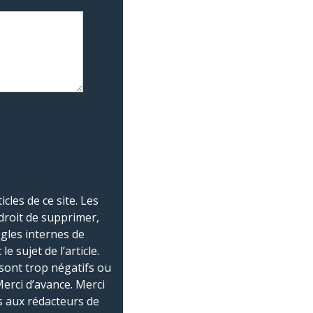
les de ce site. Les
droit de supprimer,
ègles internes de
 sujet de l’article.
sont trop négatifs ou
Merci d’avance. Merci
 aux rédacteurs de