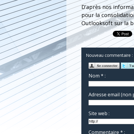
D’après nos informat
pour la consolidatio
Outlooksoft sur la b
Nouveau commentaire :
Nom * :
Adresse email (non p
Site web :
Commentaire * :