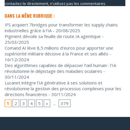
contactez-le directement, n'utilisez pas les commentaires.
DANS LA MÊME RUBRIQUE :
IFS acquiert 7bridges pour transformer les supply chains
industrielles grâce à l'IA
- 20/08/2025
Pigment dévoile sa feuille de route IA agentique
-
25/03/2025
Comand AI lève 8,5 millions d'euros pour apporter une
supériorité militaire décisive à la France et ses alliés
-
16/12/2024
Des algorithmes capables de dépasser l’œil humain : l’IA
révolutionne le dépistage des maladies oculaires
-
30/11/2024
Lucanet intègre l’IA générative à ses solutions et
révolutionne la gestion des processus complexes pour les
directions financières
- 30/11/2024
1
2
3
4
5
»
...
379