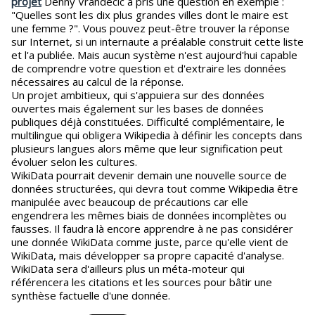
projet
Denny Vrandecic a pris une question en exemple :
"Quelles sont les dix plus grandes villes dont le maire est
une femme ?". Vous pouvez peut-être trouver la réponse
sur Internet, si un internaute a préalable construit cette liste
et l'a publiée. Mais aucun système n'est aujourd'hui capable
de comprendre votre question et d'extraire les données
nécessaires au calcul de la réponse.
Un projet ambitieux, qui s'appuiera sur des données
ouvertes mais également sur les bases de données
publiques déjà constituées. Difficulté complémentaire, le
multilingue qui obligera Wikipedia à définir les concepts dans
plusieurs langues alors même que leur signification peut
évoluer selon les cultures.
WikiData pourrait devenir demain une nouvelle source de
données structurées, qui devra tout comme Wikipedia être
manipulée avec beaucoup de précautions car elle
engendrera les mêmes biais de données incomplètes ou
fausses. Il faudra là encore apprendre à ne pas considérer
une donnée WikiData comme juste, parce qu'elle vient de
WikiData, mais développer sa propre capacité d'analyse.
WikiData sera d'ailleurs plus un méta-moteur qui
référencera les citations et les sources pour bâtir une
synthèse factuelle d'une donnée.