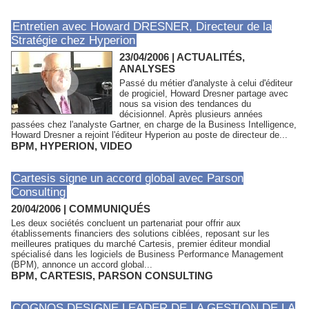
Entretien avec Howard DRESNER, Directeur de la
Stratégie chez Hyperion
23/04/2006
|
ACTUALITÉS,
ANALYSES
Passé du métier d'analyste à celui d'éditeur
de progiciel, Howard Dresner partage avec
nous sa vision des tendances du
décisionnel. Après plusieurs années
passées chez l'analyste Gartner, en charge de la Business Intelligence,
Howard Dresner a rejoint l'éditeur Hyperion au poste de directeur de...
BPM
,
HYPERION
,
VIDEO
Cartesis signe un accord global avec Parson
Consulting
20/04/2006
|
COMMUNIQUÉS
Les deux sociétés concluent un partenariat pour offrir aux
établissements financiers des solutions ciblées, reposant sur les
meilleures pratiques du marché Cartesis, premier éditeur mondial
spécialisé dans les logiciels de Business Performance Management
(BPM), annonce un accord global...
BPM
,
CARTESIS
,
PARSON CONSULTING
COGNOS DESIGNE LEADER DE LA GESTION DE LA