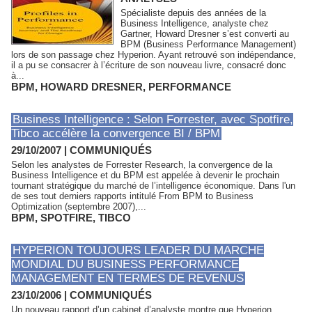
Spécialiste depuis des années de la
Business Intelligence, analyste chez
Gartner, Howard Dresner s’est converti au
BPM (Business Performance Management)
lors de son passage chez Hyperion. Ayant retrouvé son indépendance,
il a pu se consacrer à l’écriture de son nouveau livre, consacré donc
à...
BPM
,
HOWARD DRESNER
,
PERFORMANCE
Business Intelligence : Selon Forrester, avec Spotfire,
Tibco accélère la convergence BI / BPM
29/10/2007
|
COMMUNIQUÉS
Selon les analystes de Forrester Research, la convergence de la
Business Intelligence et du BPM est appelée à devenir le prochain
tournant stratégique du marché de l’intelligence économique. Dans l'un
de ses tout derniers rapports intitulé From BPM to Business
Optimization (septembre 2007),...
BPM
,
SPOTFIRE
,
TIBCO
HYPERION TOUJOURS LEADER DU MARCHE
MONDIAL DU BUSINESS PERFORMANCE
MANAGEMENT EN TERMES DE REVENUS
23/10/2006
|
COMMUNIQUÉS
Un nouveau rapport d’un cabinet d’analyste montre que Hyperion