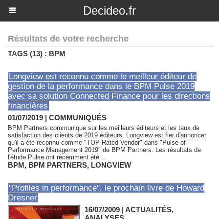
Decideo.fr
Résultats de votre recherche
TAGS (13) : BPM
Longview est reconnu comme le meilleur éditeur de
gestion de la performance dans le BPM Pulse 2019
avec sa solution Connected Finance pour les directions
financières
01/07/2019
|
COMMUNIQUÉS
BPM Partners communique sur les meilleurs éditeurs et les taux de
satisfaction des clients de 2019 éditeurs. Longview est fier d'annoncer
qu'il a été reconnu comme "TOP Rated Vendor" dans "Pulse of
Performance Management 2019" de BPM Partners. Les résultats de
l'étude Pulse ont récemment été...
BPM
,
BPM PARTNERS
,
LONGVIEW
"Profiles in performance", le prochain livre de Howard
Dresner
16/07/2009
|
ACTUALITÉS,
ANALYSES