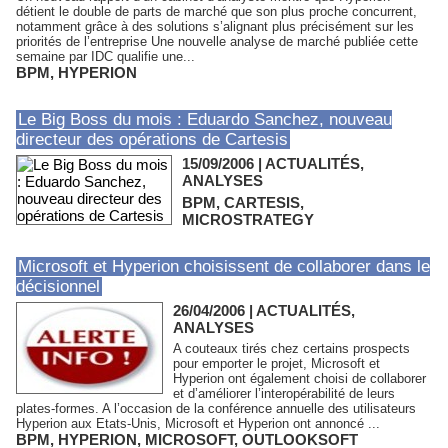
détient le double de parts de marché que son plus proche concurrent,
notamment grâce à des solutions s’alignant plus précisément sur les
priorités de l’entreprise Une nouvelle analyse de marché publiée cette
semaine par IDC qualifie une...
BPM
,
HYPERION
Le Big Boss du mois : Eduardo Sanchez, nouveau
directeur des opérations de Cartesis
15/09/2006
|
ACTUALITÉS,
ANALYSES
BPM
,
CARTESIS
,
MICROSTRATEGY
Microsoft et Hyperion choisissent de collaborer dans le
décisionnel
26/04/2006
|
ACTUALITÉS,
ANALYSES
A couteaux tirés chez certains prospects
pour emporter le projet, Microsoft et
Hyperion ont également choisi de collaborer
et d’améliorer l’interopérabilité de leurs
plates-formes. A l’occasion de la conférence annuelle des utilisateurs
Hyperion aux Etats-Unis, Microsoft et Hyperion ont annoncé ...
BPM
,
HYPERION
,
MICROSOFT
,
OUTLOOKSOFT