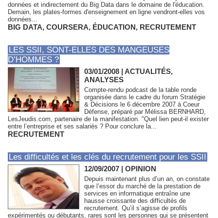
données et indirectement du Big Data dans le domaine de l'éducation.
Demain, les plates-formes d'enseignement en ligne vendront-elles vos
données...
BIG DATA
,
COURSERA
,
ÉDUCATION
,
RECRUTEMENT
LES SSII, SONT-ELLES DES MANGEUSES
D’HOMMES ?
03/01/2008
|
ACTUALITÉS,
ANALYSES
Compte-rendu podcast de la table ronde
organisée dans le cadre du forum Stratégie
& Décisions le 6 décembre 2007 à Coeur
Défense, préparé par Mélissa BERNHARD,
LesJeudis.com, partenaire de la manifestation. "Quel lien peut-il exister
entre l’entreprise et ses salariés ? Pour conclure la...
RECRUTEMENT
Les difficultés et les clés du recrutement pour les SSII
12/09/2007
|
OPINION
Depuis maintenant plus d’un an, on constate
que l’essor du marché de la prestation de
services en informatique entraîne une
hausse croissante des difficultés de
recrutement. Qu’il s’agisse de profils
expérimentés ou débutants, rares sont les personnes qui se présentent