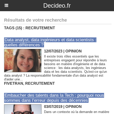
Decideo.fr
Résultats de votre recherche
TAGS (15) : RECRUTEMENT
Data analyst, data ingénieurs et data scientists :
quelles différences ?
12/07/2023
|
OPINION
Il existe trois rôles essentiels que les
entreprises engagent pour répondre à leurs
besoins en matière d'ingénierie et de data
science : les data analysts, les ingénieurs
data et les data scientists. Qu'est-ce qu'un
data analyst ? La responsabilité fondamentale d'un data analyst est
d'aider une...
FIVETRAN
,
RECRUTEMENT
Embaucher des talents dans la Tech : pourquoi nous
sommes dans l’erreur depuis des décennies
03/07/2019
|
OPINION
Dans un contexte où la demande en matière