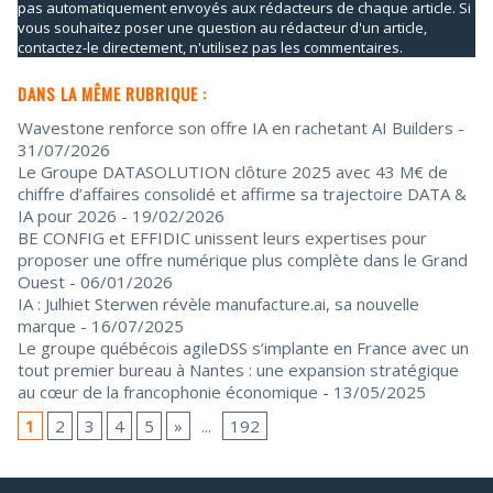
pas automatiquement envoyés aux rédacteurs de chaque article. Si
vous souhaitez poser une question au rédacteur d'un article,
contactez-le directement, n'utilisez pas les commentaires.
DANS LA MÊME RUBRIQUE :
Wavestone renforce son offre IA en rachetant AI Builders
-
31/07/2026
Le Groupe DATASOLUTION clôture 2025 avec 43 M€ de
chiffre d’affaires consolidé et affirme sa trajectoire DATA &
IA pour 2026
- 19/02/2026
BE CONFIG et EFFIDIC unissent leurs expertises pour
proposer une offre numérique plus complète dans le Grand
Ouest
- 06/01/2026
IA : Julhiet Sterwen révèle manufacture.ai, sa nouvelle
marque
- 16/07/2025
Le groupe québécois agileDSS s’implante en France avec un
tout premier bureau à Nantes : une expansion stratégique
au cœur de la francophonie économique
- 13/05/2025
1
2
3
4
5
»
...
192