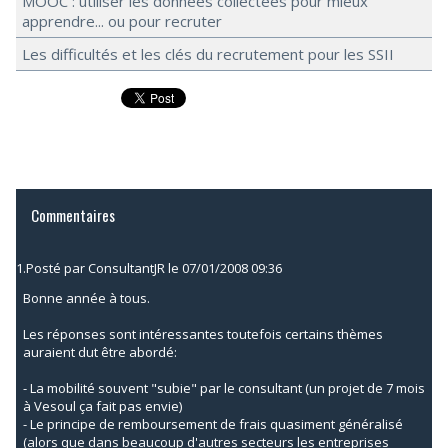
MOOC : utiliser les données collectées pour mieux
apprendre... ou pour recruter
Les difficultés et les clés du recrutement pour les SSII
Commentaires
1.
Posté par
ConsultantJR
le 07/01/2008 09:36
Bonne année à tous.
Les réponses sont intéressantes toutefois certains thèmes
auraient dut être abordé:
- La mobilité souvent "subie" par le consultant (un projet de 7 mois
à Vesoul ça fait pas envie)
- Le principe de remboursement de frais quasiment généralisé
(alors que dans beaucoup d'autres secteurs les entreprises