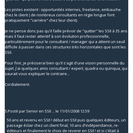
Les pistes existent : opportunités internes, freelance, embauche
chez le client ( de nombreux consultants en régie longue font
pratiquement "carrière" chez leur client).
Je ne pense donc pas qu'il faille prévoir de "quitter" les SSII à 35 ans
mais il faut rester attentif à son évolution professionnelle,
particulièrement pour le consultant / manager qui a atteint un seuil
difficile à passer dans ces structures très horizontales que sont les
SSII.
Pour finir, je préciserai bien qu'il s'agit d'une vision personnelle du
sujet. J'ai quelques amis consultant / expert, quadra ou quinqua, qui
saurait vous expliquer le contraire...
Cordialement.
5.
Posté par
Senior en SSII ...
le 11/01/2008 12:59
50 ans et revenu en SSII ! début en SSII puis quelques éditeurs, un
passage éclair chez un client final, 10 ans d'indépendance, re-
éditeurs et finalement le choix de revenir en SSII ! et si c'était à