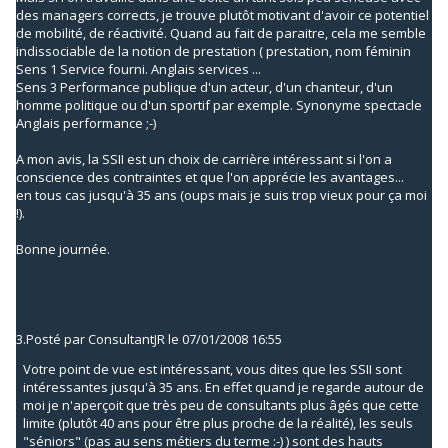
des managers corrects, je trouve plutôt motivant d'avoir ce potentiel
de mobilité, de réactivité. Quand au fait de paraitre, cela me semble
indissociable de la notion de prestation ( prestation, nom féminin
Sens 1 Service fourni. Anglais services ...
Sens 3 Performance publique d'un acteur, d'un chanteur, d'un
homme politique ou d'un sportif par exemple. Synonyme spectacle
Anglais performance ;-)
A mon avis, la SSII est un choix de carrière intéressant si l'on a
conscience des contraintes et que l'on apprécie les avantages...
en tous cas jusqu'à 35 ans (oups mais je suis trop vieux pour ça moi
!).
Bonne journée.
3.
Posté par
ConsultantJR
le 07/01/2008 16:55
Votre point de vue est intéressant, vous dites que les SSII sont
intéressantes jusqu'à 35 ans. En effet quand je regarde autour de
moi je n'aperçoit que très peu de consultants plus âgés que cette
limite (plutôt 40 ans pour être plus proche de la réalité), les seuls
"séniors" (pas au sens métiers du terme :-) ) sont des hauts