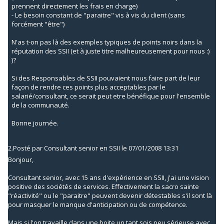
prennent directement les frais en charge)
- Le besoin constant de "paraitre" vis à vis du client (sans
forcément "être")
N'as t-on pas là des exemples typiques de points noirs dans la
réputation des SSII (et à juste titre malheureusement pour nous :)
)?
Si des Responsables de SSII pouvaient nous faire part de leur
façon de rendre ces points plus acceptables par le
salarié/consultant, ce serait peut etre bénéfique pour l'ensemble
de la communauté.
Bonne journée.
2.
Posté par
Consultant senior en SSII
le 07/01/2008 13:31
Bonjour,
Consultant senior, avec 15 ans d'expérience en SSII, j'ai une vision
positive des sociétés de services. Effectivement la sacro sainte
"réactivité" ou le "paraitre" peuvent devenir détestables s'il sont là
pour masquer le manque d'anticipation ou de compétence.
Mais si l'on travaille dans une boite un tant sois peu sérieuse avec