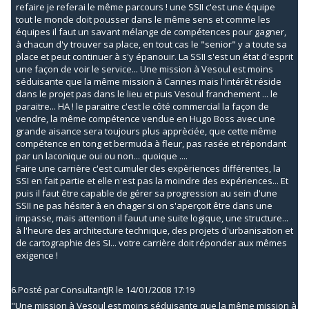
refaire je referai le même parcours ! une SSII c'est une équipe
tout le monde doit pousser dans le même sens et comme les
équipes il faut un savant mélange de compétences pour gagner,
à chacun d'y trouver sa place, en tout cas le "senior" y a toute sa
place et peut continuer à s'y épanouir. La SSII s'est un état d'esprit
une façon de voir le service... Une mission à Vesoul est moins
séduisante que la même mission à Cannes mais l'intérêt réside
dans le projet pas dans le lieu et puis Vesoul franchement ... le
paraitre... HA ! le paraitre c'est le côté commercial la façon de
vendre, la même compétence vendue en Hugo Boss avec une
grande aisance sera toujours plus apprèciée, que cette même
compétence en tong et bermuda à fleur, pas rasée et répondant
par un laconique oui ou non... quoique ....
Faire une carrière c'est cumuler des expèriences différentes, la
SSI en fait partie et elle n'est pas la moindre des expériences... Et
puis il faut être capable de gérer sa progression au sein d'une
SSII ne pas hésiter à en chager si on s'aperçoit être dans une
impasse, mais attention il fauut une suite logique, une structure...
à l'heure des architecture technique, des projets d'urbanisation et
de cartographie des SI... votre carrière doit réponder aux mêmes
exigence !
6.
Posté par
ConsultantJR
le 14/01/2008 17:19
"Une mission à Vesoul est moins séduisante que la même mission à