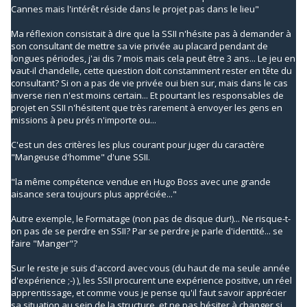
Cannes mais l'intérêt réside dans le projet pas dans le lieu"
Ma réflexion consistait à dire que la SSII n'hésite pas à demander à
son consultant de mettre sa vie privée au placard pendant de
longues périodes, j'ai dis 7 mois mais cela peut être 3 ans... Le jeu en
vaut-il chandelle, cette question doit constamment rester en tête du
consultant? Si on a pas de vie privée oui bien sur, mais dans le cas
inverse rien n'est moins certain... Et pourtant les responsables de
projet en SSII n'hésitent que très rarement à envoyer les gens en
missions à peu prés n'importe ou...
C'est un des critères les plus courant pour juger du caractère
"Mangeuse d'homme" d'une SSII.
"la même compétence vendue en Hugo Boss avec une grande
aisance sera toujours plus appréciée..."
Autre exemple, le Formatage (non pas de disque dur!)... Ne risque-t-
on pas de se perdre en SSII? Par se perdre je parle d'identité... se
faire "Manger"?
Sur le reste je suis d'accord avec vous (du haut de ma seule année
d'expérience ;-) ), les SSII procurent une expérience positive, un réel
apprentissage, et comme vous je pense qu'il faut savoir apprécier
sa situation au sein de la structure, et ne pas hésiter à changer si