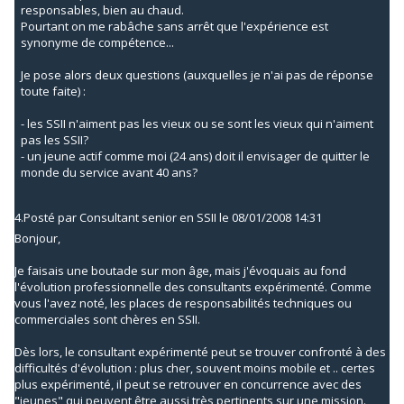
responsables, bien au chaud.
Pourtant on me rabâche sans arrêt que l'expérience est
synonyme de compétence...
Je pose alors deux questions (auxquelles je n'ai pas de réponse
toute faite) :
- les SSII n'aiment pas les vieux ou se sont les vieux qui n'aiment
pas les SSII?
- un jeune actif comme moi (24 ans) doit il envisager de quitter le
monde du service avant 40 ans?
4.
Posté par
Consultant senior en SSII
le 08/01/2008 14:31
Bonjour,
Je faisais une boutade sur mon âge, mais j'évoquais au fond
l'évolution professionnelle des consultants expérimenté. Comme
vous l'avez noté, les places de responsabilités techniques ou
commerciales sont chères en SSII.
Dès lors, le consultant expérimenté peut se trouver confronté à des
difficultés d'évolution : plus cher, souvent moins mobile et .. certes
plus expérimenté, il peut se retrouver en concurrence avec des
"jeunes" qui peuvent être aussi très pertinents sur une mission.