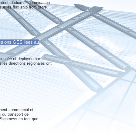
htech dédiée à l’optimisation
sur les flux ship from store.
missions GES liées au
tionnée et déployée par
e les directions régionales ont
ement commercial et
s du transport de
Sightness en tant que...