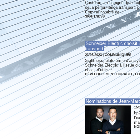
Castorama, enseigne de bricola
de la performance transport, po
Comme nombre de...
SIGHTNESS
Schneider Electric choisit 
transport
23/05/2023
|
COMMUNIQUÉS
Sightness, plateforme d’analyt
Schneider Electric à l'issue d’
choisi d’utiliser...
DÉVELOPPEMENT DURABLE
,
LO
Nominations de Jean-Marc 
15/
bp2
l’e
mar
NO