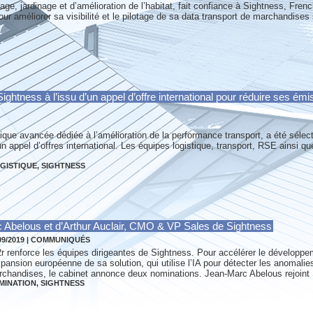
ge, jardinage et d’amélioration de l’habitat, fait confiance à Sightness, Frenc
ur améliorer sa visibilité et le pilotage de sa data transport de marchandises 
Sightness à l’issu d’un appel d’offre international pour réduire ses é
ique avancée dédiée à l’amélioration de la performance transport, a été sélec
un appel d’offres international. Les équipes logistique, transport, RSE ainsi qu
GISTIQUE
,
SIGHTNESS
Abelous et d’Arthur Auclair, CMO & VP Sales de Sightness
09/2019
|
COMMUNIQUÉS
r renforce les équipes dirigeantes de Sightness. Pour accélérer le développ
xpansion européenne de sa solution, qui utilise l’IA pour détecter les anomalie
chandises, le cabinet annonce deux nominations. Jean-Marc Abelous rejoint 
MINATION
,
SIGHTNESS