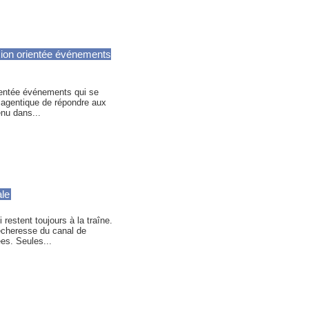
lexion orientée événements
ientée événements qui se
 agentique de répondre aux
nu dans...
ale
restent toujours à la traîne.
écheresse du canal de
es. Seules...