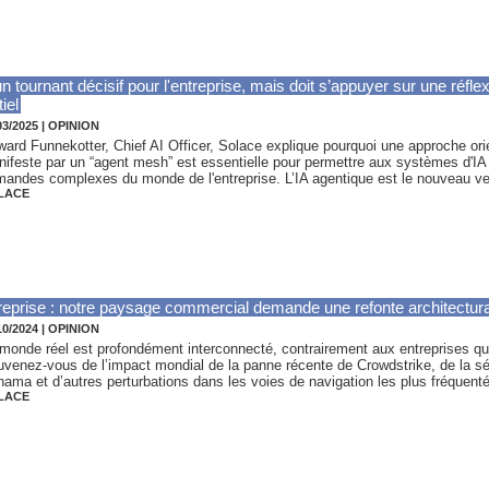
n tournant décisif pour l'entreprise, mais doit s’appuyer sur une réf
iel
03/2025
|
OPINION
ard Funnekotter, Chief AI Officer, Solace explique pourquoi une approche or
ifeste par un “agent mesh” est essentielle pour permettre aux systèmes d'IA
andes complexes du monde de l'entreprise. L’IA agentique est le nouveau ve
LACE
ntreprise : notre paysage commercial demande une refonte architectur
10/2024
|
OPINION
monde réel est profondément interconnecté, contrairement aux entreprises qui 
venez-vous de l’impact mondial de la panne récente de Crowdstrike, de la s
ama et d’autres perturbations dans les voies de navigation les plus fréquenté
LACE