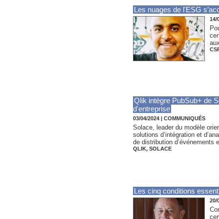
Les nuages de l'ESG s’ac
14/
Pou
cen
aux
CS
Qlik intègre PubSub+ de S
d'entreprise
03/04/2024
|
COMMUNIQUÉS
Solace, leader du modèle orien
solutions d’intégration et d’
de distribution d’événements e
QLIK
,
SOLACE
Les cinq conditions essenti
20/
Com
cer