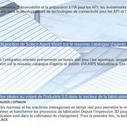
uvernance, l’observabilité et la préparation à l’IA pour les API, les événement
ders dans le développement de technologies de connectivité pour les API et l
isposition de Solace Agent Mesh sur le nouveau catalogue d'agents e
de l’intégration orientée événements en temps réel pour l’ère agentique, annon
esh sur le nouveau catalogue d'agents et d'outils d'IA AWS Marketplace. Les 
..
s pilotes au volant de l’industrie 5.0 dans le secteur de la fabrication
05/2025
|
OPINION
les hommes et les machines interagissent en temps réel pour permettre le
nées et transformer les processus de fabrication Depuis l’impression 3D jusq
rication sont dans le collimateur du changement. Pour la première fois, la tech
LACE