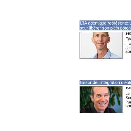
L’IA agentique représente u
pour libérer son plein potent
14/
Edw
man
dem
SO
Essor de l’intégration d’e
15/
Le 
Sou
Pan
SO