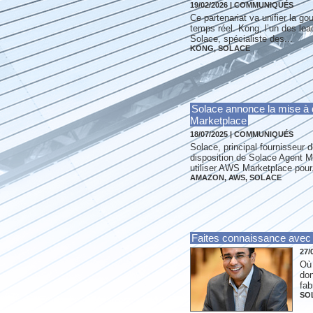
19/02/2026
|
COMMUNIQUÉS
Ce partenariat va unifier la go
temps réel. Kong, l’un des lea
Solace, spécialiste des...
KONG
,
SOLACE
Solace annonce la mise à d
Marketplace
18/07/2025
|
COMMUNIQUÉS
Solace, principal fournisseur 
disposition de Solace Agent M
utiliser AWS Marketplace pour.
AMAZON
,
AWS
,
SOLACE
Faites connaissance avec le
27/
Où 
don
fab
SO