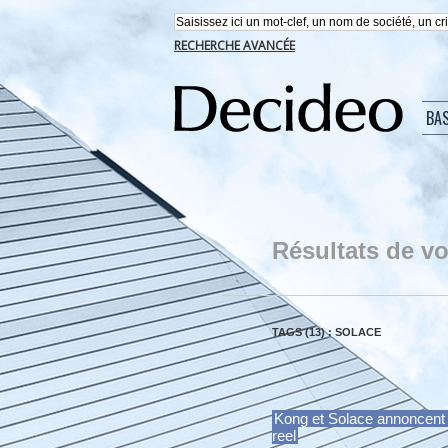
RECHERCHE AVANCÉE
BA
Résultats de vo
TAGS (13) : SOLACE
Kong et Solace annoncent l
reel