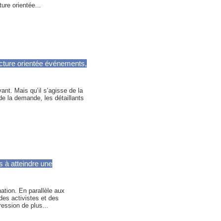
ure orientée...
ecture orientée événements,
t. Mais qu’il s’agisse de la
de la demande, les détaillants
s à atteindre une
ation. En parallèle aux
des activistes et des
ession de plus...