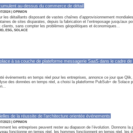
cumulent au-dessus du commerce de détail
07/2024
|
OPINION
r les détaillants disposant de vastes chaînes d’approvisionnement mondiales
taines de sites disparates, depuis la fabrication et l’entreposage jusqu'aux po
 clients, sans compter les problèmes géopolitiques et économiques...
RD
,
ESG
,
SOLACE
olace à sa couche de plateforme messagerie SaaS dans le cadre de
té événements en temps réel pour les entreprises, annonce ce jour que Qlik, 
analyse des données en temps réel, a choisi la plateforme PubSub+ de Solace 
n...
elles de la réussite de l’architecture orientée événements
07/2023
|
OPINION
ment les entreprises peuvent rester au diapason de l’évolution. Donnons la pa
veau fonctionne en temps réel, les hommes fonctionnent en temps réel, les 