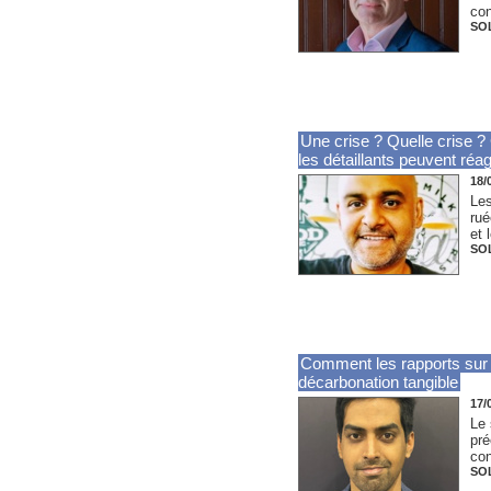
con
SO
Une crise ? Quelle crise ?
les détaillants peuvent réag
18/
Les
rué
et 
SO
Comment les rapports sur l
décarbonation tangible
17/
Le 
pré
con
SO