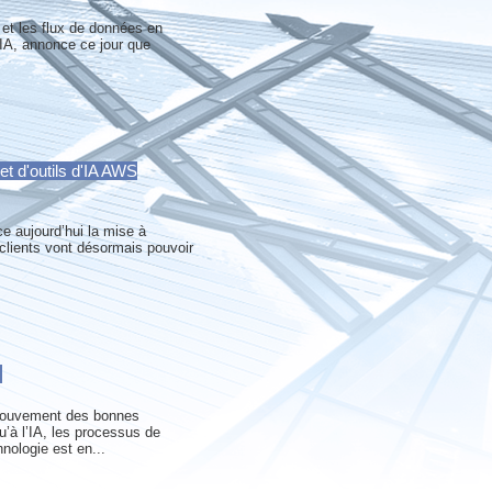
s et les flux de données en
’IA, annonce ce jour que
t d'outils d'IA AWS
ce aujourd’hui la mise à
clients vont désormais pouvoir
 mouvement des bonnes
u’à l’IA, les processus de
nologie est en...