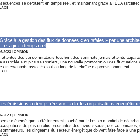
séquences se déroulent en temps réel, et maintenant grâce à l’EDA (architect
LACE
 Grâce à la gestion des flux de données « en rafales » par une archit
ir et agir en temps réel
03/2023
|
OPINION
 attentes des consommateurs touchent des sommets jamais atteints auparavan
e associée aux pics saisonniers, une nouvelle promotion ou des fluctuations 
les intervenants associés tout au long de la chaîne d’approvisionnement...
LACE
es émissions en temps réel vont aider les organisations énergétique
02/2023
|
OPINION
secteur énergétique a été fortement touché par le besoin mondial de décarbon
occupations de plus en plus pressantes des investisseurs, des actionnaires, 
sommateurs, les dirigeants du secteur énergétique doivent faire face à une pr
LACE