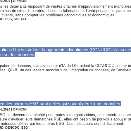
07/2024
|
OPINION
r les détaillants disposant de vastes chaînes d’approvisionnement mondiales
taines de sites disparates, depuis la fabrication et l’entreposage jusqu'aux po
 clients, sans compter les problèmes géopolitiques et économiques...
RD
,
ESG
,
SOLACE
Nations Unies sur les changements climatiques (CCNUCC) s’associe 
ée sur les données
ration de données, d’analytique et d’IA de Qlik aident la CCNUCC à passer de 
. Qlik®, un des leaders mondiaux de l’intégration de données, de l’analytics et
sent les normes ESG sont celles qui savent gérer leurs données
05/2024
|
OPINION
SG est devenu une priorité pour toutes les organisations, peu importe leur se
ure d’évaluer leurs démarches RSE, elles ont besoin de pouvoir s’appuyer s
métriques définis par les critères ESG. Ces indicateurs sont difficilement...
RD
,
DENODO
,
ESG