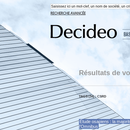
RECHERCHE AVANCÉE
BA
Résultats de vo
TAGS (34) : CSRD
Étude osapiens : la majori
l’Omnibus