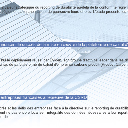
a valeur stratégique du reporting de durabilité au-delà de la conformité réglem
 réglementation choisissent de poursuivre leurs efforts. L'étude présente les
nnoncent le succès de la mise en œuvre de la plateforme de calcul d
hui le déploiement réussi par Eviden, son groupe d'activité leader dans les
curité, de sa plateforme de calcul d'empreinte carbone produit (Product Carbon
 entreprises françaises à l'épreuve de la CSRD
rès et les défis des entreprises face à la directive sur le reporting de durabili
tent ne pas encore localiser l'intégralité des données nécessaires à leur rep
s de...