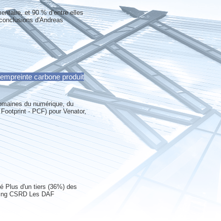
entaire, et 90 % d’entre elles
 conclusions d'Andreas
‘empreinte carbone produit
 domaines du numérique, du
 Footprint - PCF) pour Venator,
té Plus d'un tiers (36%) des
orting CSRD Les DAF