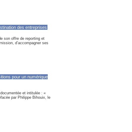
tination des entreprises
e son offre de reporting et
à mission, d’accompagner ses
sitions pour un numérique
 documentée et intitulée : «
facée par Philippe Bihouix, le