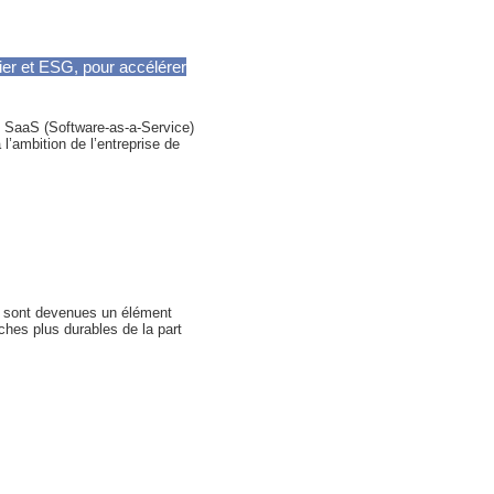
ier et ESG, pour accélérer
el SaaS (Software-as-a-Service)
l’ambition de l’entreprise de
) sont devenues un élément
ches plus durables de la part