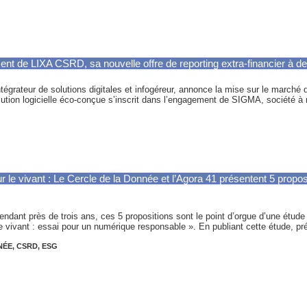
 de LIXA CSRD, sa nouvelle offre de reporting extra-financier à des
tégrateur de solutions digitales et infogéreur, annonce la mise sur le marché d
ution logicielle éco-conçue s’inscrit dans l’engagement de SIGMA, société 
 le vivant : Le Cercle de la Donnée et l’Agora 41 présentent 5 propo
endant près de trois ans, ces 5 propositions sont le point d’orgue d’une étude
e vivant : essai pour un numérique responsable ». En publiant cette étude, pré
NÉE
,
CSRD
,
ESG