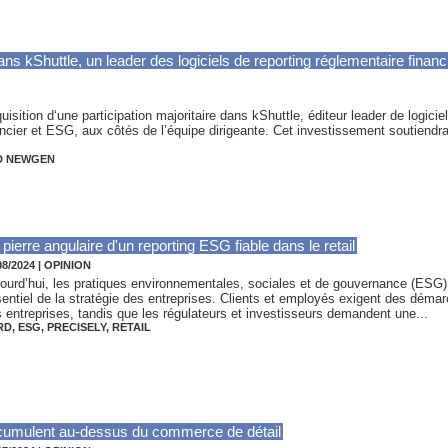
s kShuttle, un leader des logiciels de reporting réglementaire financ
ition d‘une participation majoritaire dans kShuttle, éditeur leader de logici
ancier et ESG, aux côtés de l’équipe dirigeante. Cet investissement soutiendra 
D NEWGEN
 pierre angulaire d'un reporting ESG fiable dans le retail
08/2024
|
OPINION
ourd’hui, les pratiques environnementales, sociales et de gouvernance (ESG
entiel de la stratégie des entreprises. Clients et employés exigent des démar
 entreprises, tandis que les régulateurs et investisseurs demandent une...
RD
,
ESG
,
PRECISELY
,
RETAIL
cumulent au-dessus du commerce de détail