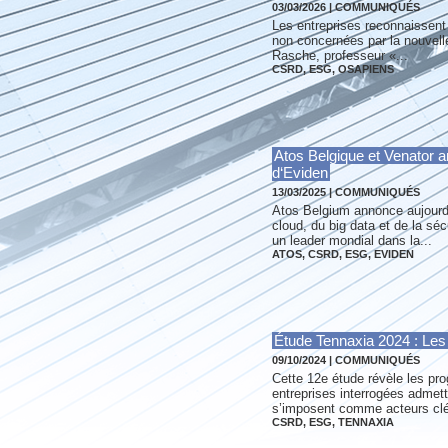
03/03/2026
|
COMMUNIQUÉS
Les entreprises reconnaissent l
non concernées par la nouvelle
Rasche, professeur «...
CSRD
,
ESG
,
OSAPIENS
Atos Belgique et Venator a
d‘Eviden
13/03/2025
|
COMMUNIQUÉS
Atos Belgium annonce aujourd‘
cloud, du big data et de la sé
un leader mondial dans la...
ATOS
,
CSRD
,
ESG
,
EVIDEN
Étude Tennaxia 2024 : Les
09/10/2024
|
COMMUNIQUÉS
Cette 12e étude révèle les prog
entreprises interrogées admet
s’imposent comme acteurs clé
CSRD
,
ESG
,
TENNAXIA