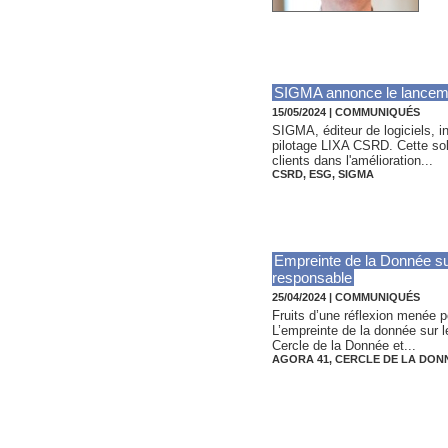
SIGMA annonce le lancement
15/05/2024
|
COMMUNIQUÉS
SIGMA, éditeur de logiciels, in
pilotage LIXA CSRD. Cette sol
clients dans l'amélioration...
CSRD
,
ESG
,
SIGMA
Empreinte de la Donnée sur
responsable
25/04/2024
|
COMMUNIQUÉS
Fruits d’une réflexion menée p
L’empreinte de la donnée sur l
Cercle de la Donnée et...
AGORA 41
,
CERCLE DE LA DON