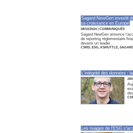
Sagard NewGen investit dan
sa croissance en Europe
08/10/2024
|
COMMUNIQUÉS
Sagard NewGen annonce l’acquis
de reporting réglementaire fin
devenir un leader...
CSRD
,
ESG
,
KSHUTTLE
,
SAGAR
L'intégrité des données : la
28/
Auj
ess
des
CS
Les nuages de l'ESG s’ac