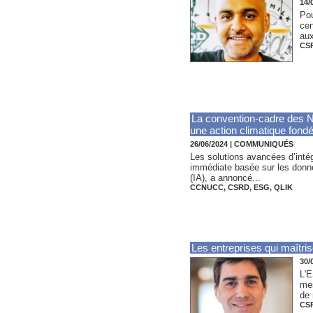
14/
Pou
cen
aux
CS
La convention-cadre des 
une action climatique fond
26/06/2024
|
COMMUNIQUÉS
Les solutions avancées d’intég
immédiate basée sur les données
(IA), a annoncé...
CCNUCC
,
CSRD
,
ESG
,
QLIK
Les entreprises qui maîtri
30/
L'E
mes
de 
CS