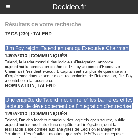
Decideo.fr
Résultats de votre recherche
TAGS (230) : TALEND
Jim Foy rejoint Talend en tant qu’Executive Chairman
14/02/2013
|
COMMUNIQUÉS
Talend, le leader mondial des logiciels d’intégration, annonce
aujourd’hui la nomination de James D. Foy au poste d’Executive
Chairman (Président exécutif). Capitalisant sur plus de quarante ans
d’expérience dans le secteur des technologies de l’information, Jim Foy
a contribué à la réussite de...
NOMINATION
,
TALEND
Une enquête de Talend met en relief les barrières et les
facteurs de développement de l’intégration d’entreprise
12/02/2013
|
COMMUNIQUÉS
Talend, l’un des leaders mondiaux des logiciels open source, publie
aujourd’hui les résultats d’une enquête sur l’intégration, dont la
réalisation a été confiée aux analystes de Decision Management
Solutions. Ces résultats montrent que près de 50% des entreprises