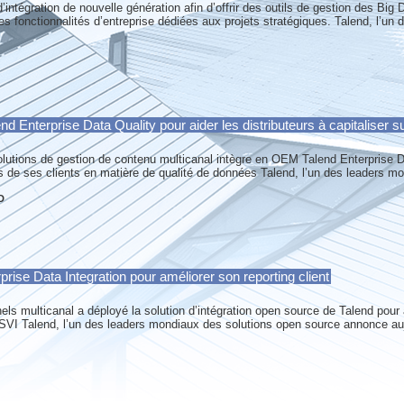
 d’intégration de nouvelle génération afin d’offrir des outils de gestion des Big
s fonctionnalités d’entreprise dédiées aux projets stratégiques. Talend, l’un
 Enterprise Data Quality pour aider les distributeurs à capitaliser s
solutions de gestion de contenu multicanal intègre en OEM Talend Enterprise D
es de ses clients en matière de qualité de données Talend, l’un des leaders m
D
rise Data Integration pour améliorer son reporting client
nels multicanal a déployé la solution d’intégration open source de Talend pour
t SVI Talend, l’un des leaders mondiaux des solutions open source annonce au