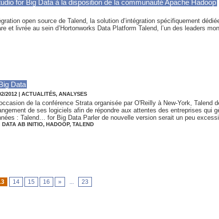
udio for Big Data à la disposition de la communauté Apache Hadoop
égration open source de Talend, la solution d’intégration spécifiquement dédi
re et livrée au sein d’Hortonworks Data Platform Talend, l’un des leaders mo
 Big Data
02/2012
|
ACTUALITÉS, ANALYSES
'occasion de la conférence Strata organisée par O'Reilly à New-York, Talend d
angement de ses logiciels afin de répondre aux attentes des entreprises qui 
nées : Talend… for Big Data Parler de nouvelle version serait un peu excessif
 DATA AB INITIO
,
HADOOP
,
TALEND
13
14
15
16
»
...
23