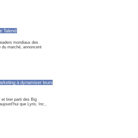
de Talend
 leaders mondiaux des
ée du marché, annoncent
marketing à dynamiser leurs
t tirer parti des Big
ourd’hui que Lyris, Inc.,