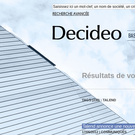
RECHERCHE AVANCÉE
BA
Résultats de vo
TAGS (230) : TALEND
Talend annonce une nouvell
17/05/2012
|
COMMUNIQUÉS