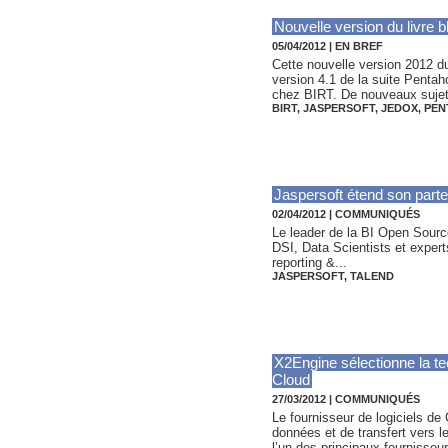
Nouvelle version du livre 
05/04/2012
|
EN BREF
Cette nouvelle version 2012 d
version 4.1 de la suite Pentah
chez BIRT. De nouveaux sujets
BIRT
,
JASPERSOFT
,
JEDOX
,
PEN
Jaspersoft étend son parte
02/04/2012
|
COMMUNIQUÉS
Le leader de la BI Open Source
DSI, Data Scientists et experts
reporting &...
JASPERSOFT
,
TALEND
X2Engine sélectionne la te
Cloud
27/03/2012
|
COMMUNIQUÉS
Le fournisseur de logiciels de
données et de transfert vers 
l’un des principaux fournisseur