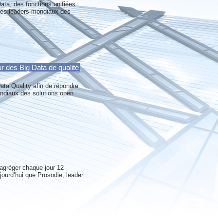
 Data, des fonctions unifiées
 des leaders mondiaux des
ur des Big Data de qualité
ata Quality afin de répondre
ondiaux des solutions open
 agréger chaque jour 12
jourd’hui que Prosodie, leader