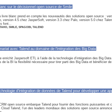
blanc sur le décisionnel open source de Smile
u livre blanc prend en compte les nouveautés des solutions open source : ve
o, version 4.5 chez JasperSoft, version 3.3 chez Palo, version 5.0 chez Talen
 font...
TAHO
,
SMILE
,
SPAGOBI
,
TALEND
nariat avec Talend au domaine de l’intégration des Big Data
 enrichit Jaspersoft ETL à l’aide de la technologie d’intégration des Big Data 
 de la BI la flexibilité nécessaire pour tirer parti des Big Data et bénéficier 
chnologie d’intégration de données de Talend pour développer une ap
 CRM open source embarque Talend pour fournir des fonctions puissantes et co
le Cloud Talend, l’un des leaders mondiaux des solutions open source annonc
s...