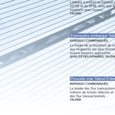
L’éditeur a enrichi sa solution
d’ESB et de BPM, ainsi que de
solutions open source...
TALEND
Enterworks embarque Talend
02/05/2012
|
COMMUNIQUÉS
Le leader de la fourniture de 
aux exigences les plus strict
source annonce aujourd’hui...
QUALITÉ DES DONNÉES
,
TALEN
Prosodie vote Talend Enterp
05/04/2012
|
COMMUNIQUÉS
Le leader des flux transaction
millions de tickets télécom e
des flux transactionnels...
TALEND