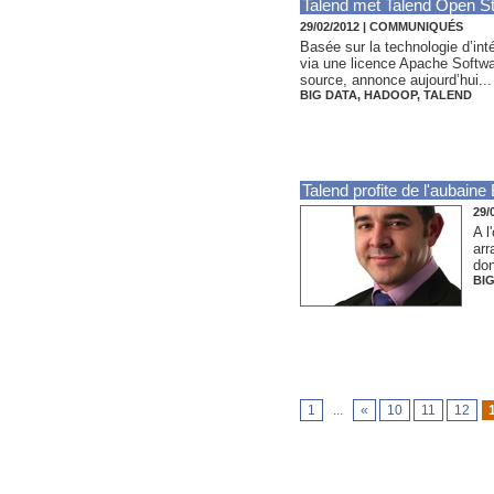
Talend met Talend Open St
29/02/2012
|
COMMUNIQUÉS
Basée sur la technologie d’int
via une licence Apache Softwa
source, annonce aujourd’hui...
BIG DATA
,
HADOOP
,
TALEND
Talend profite de l'aubaine
29/
A l
arr
don
BIG
1
...
«
10
11
12