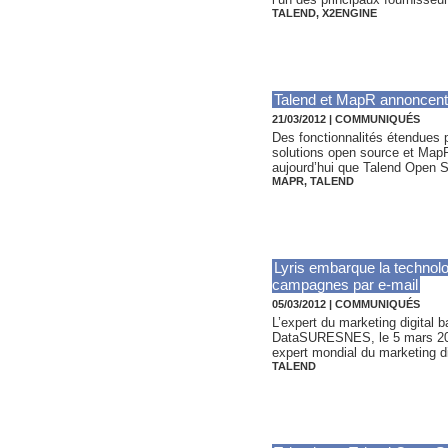
TALEND
,
X2ENGINE
Talend et MapR annoncent la
21/03/2012
|
COMMUNIQUÉS
Des fonctionnalités étendues 
solutions open source et MapR
aujourd’hui que Talend Open St
MAPR
,
TALEND
Lyris embarque la technolo
campagnes par e-mail
05/03/2012
|
COMMUNIQUÉS
L’expert du marketing digital b
DataSURESNES, le 5 mars 2012 
expert mondial du marketing dig
TALEND