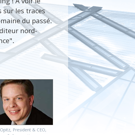
ng ! A voir le
 sur les traces
domaine du passé.
éditeur nord-
nce".
 Opitz, President & CEO,