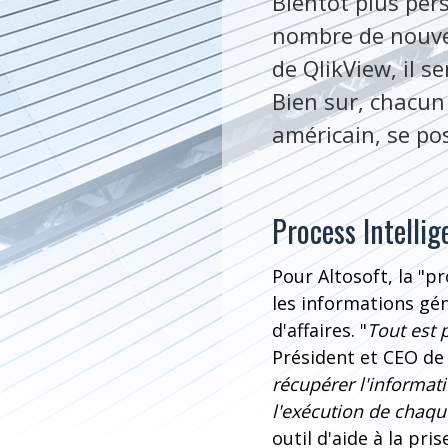
Bientôt plus pers
nombre de nouvel
de QlikView, il 
Bien sur, chacun 
américain, se pos
Process Intellig
Pour Altosoft, la "pr
les informations gé
d'affaires. "
Tout est 
Président et CEO de 
récupérer l'informat
l'exécution de chaq
outil d'aide à la pris