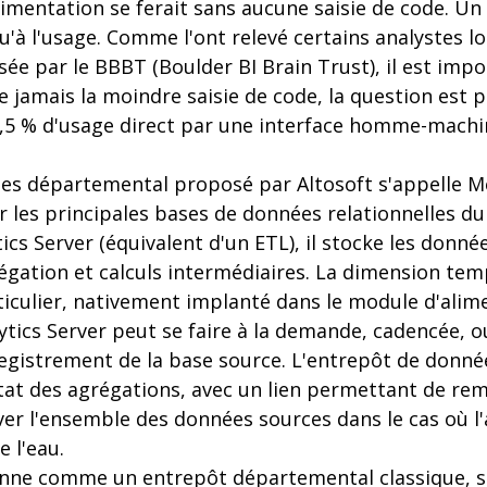
limentation se ferait sans aucune saisie de code. U
qu'à l'usage. Comme l'ont relevé certains analystes lo
ée par le BBBT (Boulder BI Brain Trust), il est impo
e jamais la moindre saisie de code, la question est p
9,5 % d'usage direct par une interface homme-machin
es départemental proposé par Altosoft s'appelle Met
ur les principales bases de données relationnelles d
ics Server (équivalent d'un ETL), il stocke les donné
gation et calculs intermédiaires. La dimension tem
iculier, nativement implanté dans le module d'alime
alytics Server peut se faire à la demande, cadencée
egistrement de la base source. L'entrepôt de donné
tat des agrégations, avec un lien permettant de r
ver l'ensemble des données sources dans le cas où l'
e l'eau.
onne comme un entrepôt départemental classique, s