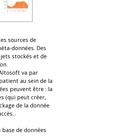
tes sources de
 méta-données. Des
jets stockés et de
on.
Altosoft va par
atient au sein de la
es peuvent être : la
s (qui peut créer,
ockage de la donnée
ccès...
a base de données