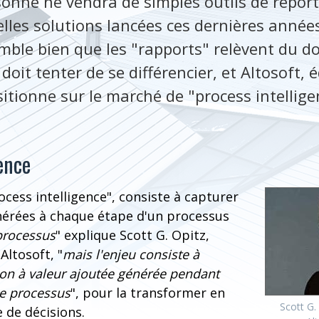
onne ne vendra de simples outils de reporti
les solutions lancées ces dernières années
semble bien que les "rapports" relèvent du 
doit tenter de se différencier, et Altosoft, 
itionne sur le marché de "process intellige
ence
ocess intelligence", consiste à capturer
nérées à chaque étape d'un processus
processus
" explique Scott G. Opitz,
Altosoft, "
mais l'enjeu consiste à
ion à valeur ajoutée générée pendant
ue processus
", pour la transformer en
Scott G.
e de décisions.