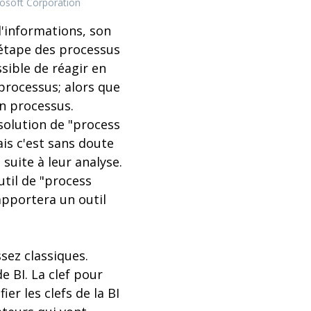
tosoft Corporation
d'informations, son
 étape des processus
sible de réagir en
processus; alors que
un processus.
 solution de "process
ais c'est sans doute
suite à leur analyse.
util de "process
apportera un outil
sez classiques.
e BI. La clef pour
er les clefs de la BI