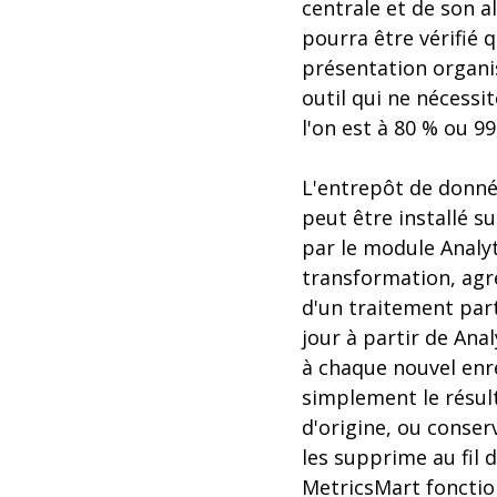
centrale et de son a
pourra être vérifié 
présentation organis
outil qui ne nécessit
l'on est à 80 % ou 9
L'entrepôt de donné
peut être installé s
par le module Analyt
transformation, agré
d'un traitement part
jour à partir de An
à chaque nouvel enr
simplement le résul
d'origine, ou conser
les supprime au fil d
MetricsMart foncti