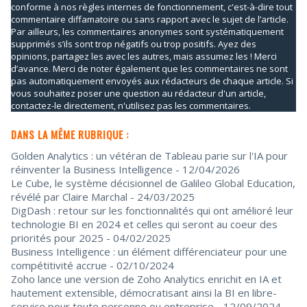
conforme à nos règles internes de fonctionnement, c'est-à-dire tout
commentaire diffamatoire ou sans rapport avec le sujet de l’article.
Par ailleurs, les commentaires anonymes sont systématiquement
supprimés s’ils sont trop négatifs ou trop positifs. Ayez des
opinions, partagez les avec les autres, mais assumez les ! Merci
d’avance. Merci de noter également que les commentaires ne sont
pas automatiquement envoyés aux rédacteurs de chaque article. Si
vous souhaitez poser une question au rédacteur d'un article,
contactez-le directement, n'utilisez pas les commentaires.
DANS LA MÊME RUBRIQUE :
Golden Analytics : un vétéran de Tableau parie sur l'IA pour
réinventer la Business Intelligence
- 12/04/2026
Le Cube, le système décisionnel de Galileo Global Education,
révélé par Claire Marchal
- 24/03/2025
DigDash : retour sur les fonctionnalités qui ont amélioré leur
technologie BI en 2024 et celles qui seront au coeur des
priorités pour 2025
- 04/02/2025
Business Intelligence : un élément différenciateur pour une
compétitivité accrue
- 02/10/2024
Zoho lance une version de Zoho Analytics enrichit en IA et
hautement extensible, démocratisant ainsi la BI en libre-
service pour toute personne ou entreprise
- 12/09/2024