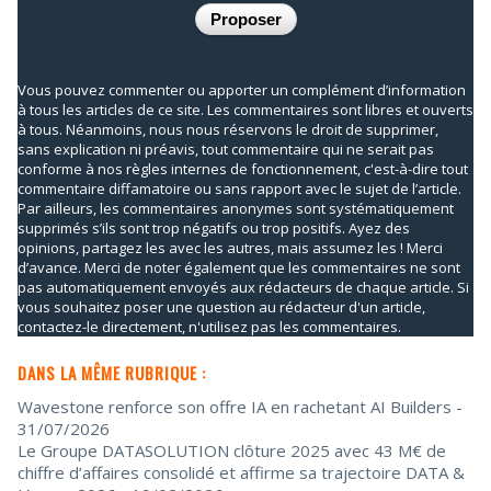
Vous pouvez commenter ou apporter un complément d’information
à tous les articles de ce site. Les commentaires sont libres et ouverts
à tous. Néanmoins, nous nous réservons le droit de supprimer,
sans explication ni préavis, tout commentaire qui ne serait pas
conforme à nos règles internes de fonctionnement, c'est-à-dire tout
commentaire diffamatoire ou sans rapport avec le sujet de l’article.
Par ailleurs, les commentaires anonymes sont systématiquement
supprimés s’ils sont trop négatifs ou trop positifs. Ayez des
opinions, partagez les avec les autres, mais assumez les ! Merci
d’avance. Merci de noter également que les commentaires ne sont
pas automatiquement envoyés aux rédacteurs de chaque article. Si
vous souhaitez poser une question au rédacteur d'un article,
contactez-le directement, n'utilisez pas les commentaires.
DANS LA MÊME RUBRIQUE :
Wavestone renforce son offre IA en rachetant AI Builders
-
31/07/2026
Le Groupe DATASOLUTION clôture 2025 avec 43 M€ de
chiffre d’affaires consolidé et affirme sa trajectoire DATA &