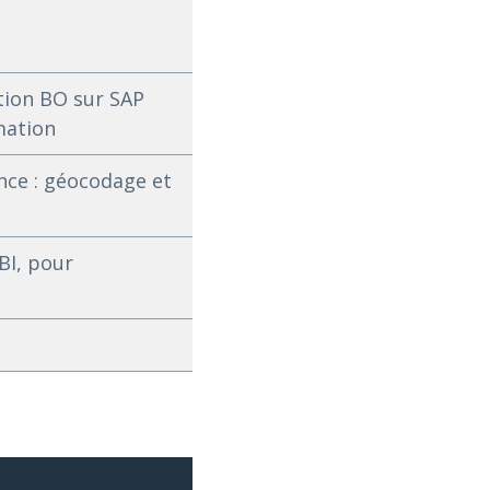
tion BO sur SAP
mation
nce : géocodage et
BI, pour