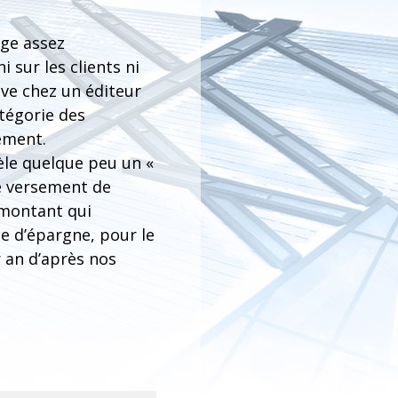
age assez
 sur les clients ni
rève chez un éditeur
atégorie des
nement.
vèle quelque peu un «
de versement de
 montant qui
e d’épargne, pour le
 an d’après nos