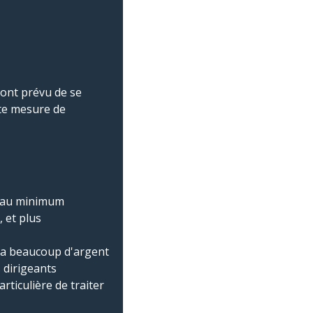
ont prévu de se
tte mesure de
nt au minimum
 et plus
 y a beaucoup d'argent
s dirigeants
rticulière de traiter