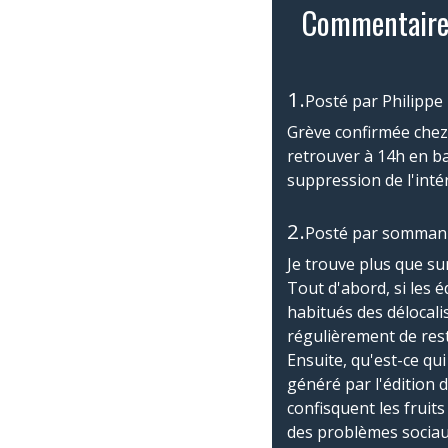
Commentaire
1.
Posté par
Philipp
Grève confirmée chez
retrouver à 14h en ba
suppression de l'int
2.
Posté par
sommanb
Je trouve plus que sur
Tout d'abord, si les 
habitués des délocali
régulièrement de res
Ensuite, qu'est-ce qui
généré par l'édition d
confisquent les fruits
des problèmes sociau