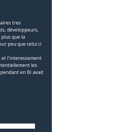
aires tres
nts, développeurs,
 plus que la
r peu que celui ci
, et l'interessement
otentiellement les
pendant en BI avait