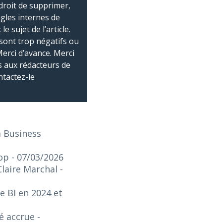
droit de supprimer,
ègles internes de
 sujet de l’article.
sont trop négatifs ou
Merci d’avance. Merci
 aux rédacteurs de
ntactez-le
a Business
top
- 07/03/2026
Claire Marchal
-
e BI en 2024 et
té accrue
-