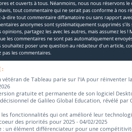
bres et ouverts à tous. Néanmoins, nous nous réservons le 
réavis, tout commentaire qui ne serait pas conforme à nos r
-à-dire tout commentaire diffamatoire ou sans rapport avec le
mmentaires anonymes sont systématiquement supprimés s’ils 
s opinions, partagez les avec les autres, mais assumez les ! 
que les commentaires ne sont pas automatiquement envoyés
us souhaitez poser une question au rédacteur d'un article, co
ez pas les commentaires.
 :
n vétéran de Tableau parie sur l'IA pour réinventer l
2026
ersion gratuite et permanente de son logiciel Desk
décisionnel de Galileo Global Education, révélé par 
 les fonctionnalités qui ont amélioré leur technologi
 coeur des priorités pour 2025
- 04/02/2025
e : un élément différenciateur pour une compétitivi