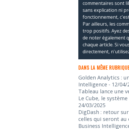
commentaires sont li
sans explication ni p
fonctionnement, c'est
Par ailleurs, les co
trop positifs. Ayez de
de noter également 
chaque article. Si vo
directement, n'utilis
DANS LA MÊME RUBRIQUE
Golden Analytics : u
Intelligence
- 12/04/
Tableau lance une v
Le Cube, le système 
24/03/2025
DigDash : retour sur
celles qui seront au
Business Intelligenc