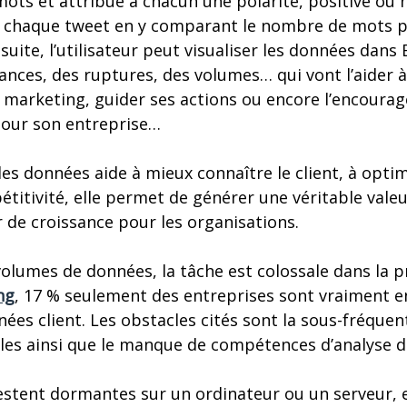
 mots et attribue à chacun une polarité, positive ou
de chaque tweet en y comparant le nombre de mots p
uite, l’utilisateur peut visualiser les données dans E
nces, des ruptures, des volumes… qui vont l’aider à
 marketing, guider ses actions ou encore l’encourag
our son entreprise…
des données aide à mieux connaître le client, à opti
titivité, elle permet de générer une véritable valeu
 de croissance pour les organisations.
olumes de données, la tâche est colossale dans la p
ng
, 17 % seulement des entreprises sont vraiment e
nées client. Les obstacles cités sont la sous-fréque
es ainsi que le manque de compétences d’analyse d
restent dormantes sur un ordinateur ou un serveur, 