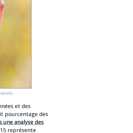
onworks
nnées et des
tit pourcentage des
s une analyse des
015 représente