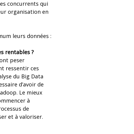
des concurrents qui
eur organisation en
imum leurs données :
es rentables ?
font peser
nt ressentir ces
alyse du Big Data
essaire d’avoir de
Hadoop. Le mieux
 commencer à
rocessus de
r et à valoriser.