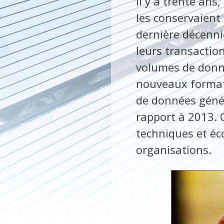
Il y a trente ans
les conservaient
dernière décennie
leurs transactio
volumes de donné
nouveaux formats
de données génér
rapport à 2013. 
techniques et éc
organisations.