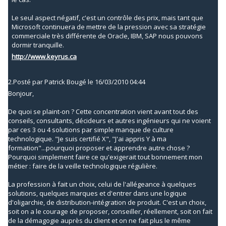
Le seul aspect négatif, c'est un contrôle des prix, mais tant que
Microsoft continuera de mettre de la pression avec sa stratégie
commerciale très différente de Oracle, IBM, SAP nous pouvons
dormir tranquille.
http://www.keyrus.ca
2.
Posté par
Patrick Bougé
le 16/03/2010 04:44
Bonjour,
De quoi se plaint-on ? Cette concentration vient avant tout des
conseils, consultants, décideurs et autres ingénieurs qui ne voient
par ces 3 ou 4 solutions par simple manque de culture
technologique. "Je suis certifié X", "J'ai appris Y à ma
formation"...pourquoi proposer et apprendre autre chose ?
Pourquoi simplement faire ce qu'exigerait tout bonnement mon
métier : faire de la veille technologique régulière.
La profession à fait un choix, celui de l'allégeance à quelques
solutions, quelques marques et d'entrer dans une logique
d'oligarchie, de distribution-intégration de produit. C'est un choix,
soit on a le courage de proposer, conseiller, réellement, soit on fait
de la démagogie auprès du client et on ne fait plus le même