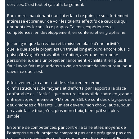
services. C'est tout et ça suffit largement.
Par contre, maintenant que j'ai éclairci ce point, je suis fortement
intéressé et preneur de voir les talents effectifs de ceux qui qui
donnent des leçons à ce propos. Talents, expériences et
compétences, en développement, en contenu et en graphisme.
Je souligne que la création et la mise en place d'une activité,
quelle que soit le projet, est un travail long et lourd encore plus ici
puisqu'il s'agit d'un travail de création, avec une entreprise
personnelle, dans un projet en lancement, et militant, en plus. Il
faut l'avoir fait un jour dans sa vie, en sortant de son bureau pour
savoir ce que c'est.
Effectivement, ça a un cout de se lancer, en terme
d'infrastructures, de moyens et d'efforts, par rapport à la place
confortable et..."facile"...que procure le travail de cadre en grande
entreprise, voir même en PME ou en SSII. Ce sont deux logiques et
deux mondes différents. L'un est devenu mon choix, l'autre, pour
en avoir fait le tour, n'est plus mon choix, bien qu'il soit plus
simple.
En terme de compétences, par contre, la taille et les moyens de
l'entreprise ou du projet ne comptent pas et ne préjugent pas des
qualités, du savoir-faire et de la pertinence du consultant. En clair,