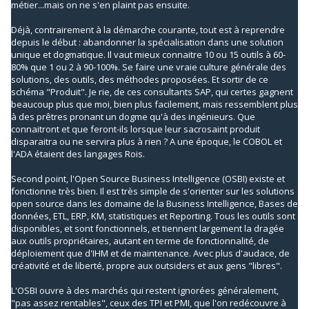
métier...mais on ne s'en plaint pas ensuite.
Déjà, contrairement à la démarche courante, tout est à reprendre
depuis le début : abandonner la spécialisation dans une solution
unique et dogmatique. Il vaut mieux connaitre 10 ou 15 outils à 60-
80% que 1 ou 2 à 90-100%. Se faire une vraie culture générale des
solutions, des outils, des méthodes proposées. Et sortir de ce
schéma "Produit". Je rie, de ces consultants SAP, qui certes gagnent
beaucoup plus que moi, bien plus facilement, mais ressemblent plus
à des prêtres pronant un dogme qu'à des ingénieurs. Que
connaitront et que feront-ils lorsque leur sacrosaint produit
disparaitra ou ne servira plus à rien ? A une époque, le COBOL et
l'ADA étaient des langages Rois.
Second point, l'Open Source Business Intelligence (OSBI) existe et
fonctionne très bien. Il est très simple de s'orienter sur les solutions
open source dans les domaine de la Business Intelligence, Bases de
données, ETL, ERP, KM, statistiques et Reporting. Tous les outils sont
disponibles, et sont fonctionnels, et tiennent largement la dragée
aux outils propriétaires, autant en terme de fonctionnalité, de
déploiement que d'IHM et de maintenance. Avec plus d'audace, de
créativité et de liberté, propre aux outsiders et aux gens "libres".
L'OSBI ouvre à des marchés qui restent ignorées généralement,
"pas assez rentables", ceux des TPI et PMI, que l'on redécouvre à