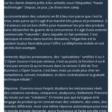
car les clients étaient prêts à les achetés sous l'étiquettes "haute
technologie". Depuis, ce jour, j'ai choisi mon camp.
La concentration des solutions en BI à lieu non parce que c'est la
crise, mais parce qu'il s'agit d'un marché très juteux et prometteur. 2-
3-4 acteurs est un bon chiffre pour maximiser les prix des produits
sans déclancher de guerre de la concurrence. Il s'agit d'une entente
commerciale "naturelle", dans laquelle on fait semblant. C'est
classique et connu dans tout les domaines, l'oligarchie est la
position la plus favorable pour l'offre. La téléphonie mobile en est
un très bon exemple.
J'entends déjà les protestations, des "spécialistes" certifiés X ou Y.
"L'Open Source n'est pas sérieux, n'est au point, la fonction A ou B
n'est pas encore là qu'on trouve dans la version 3.456 de Truc
Business. L'Open Source, c'est bien, mais ça coute plus cher en
compétence, conseil, installation, et donc contrebalance la gratuité
technique initiale."
Réponse : Ouvrons-nous-l'esprit, étudions les mécanismes réels
des solutions vendues, comparons, analysons, réellement. Prenons
du reculs sur ces "solutions". Il n'existe pas que la logique et le
langage du produit qu'on connait mais des solutions, des voies, des
mondes différents. Avoir une même réponse automatique pour tout
le monde et toute demande, aussi fructueuse et facile est-elle n'est