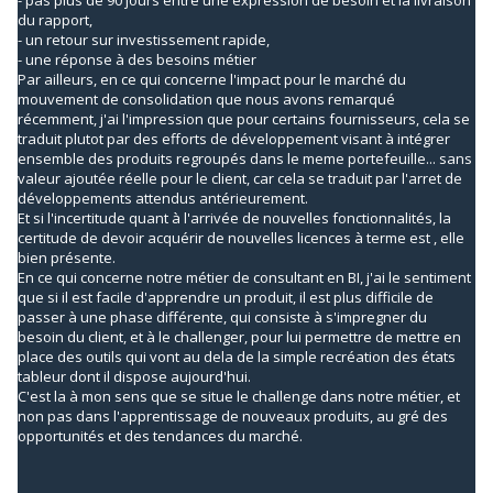
- pas plus de 90 jours entre une expression de besoin et la livraison
du rapport,
- un retour sur investissement rapide,
- une réponse à des besoins métier
Par ailleurs, en ce qui concerne l'impact pour le marché du
mouvement de consolidation que nous avons remarqué
récemment, j'ai l'impression que pour certains fournisseurs, cela se
traduit plutot par des efforts de développement visant à intégrer
ensemble des produits regroupés dans le meme portefeuille... sans
valeur ajoutée réelle pour le client, car cela se traduit par l'arret de
développements attendus antérieurement.
Et si l'incertitude quant à l'arrivée de nouvelles fonctionnalités, la
certitude de devoir acquérir de nouvelles licences à terme est , elle
bien présente.
En ce qui concerne notre métier de consultant en BI, j'ai le sentiment
que si il est facile d'apprendre un produit, il est plus difficile de
passer à une phase différente, qui consiste à s'impregner du
besoin du client, et à le challenger, pour lui permettre de mettre en
place des outils qui vont au dela de la simple recréation des états
tableur dont il dispose aujourd'hui.
C'est la à mon sens que se situe le challenge dans notre métier, et
non pas dans l'apprentissage de nouveaux produits, au gré des
opportunités et des tendances du marché.