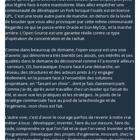
plus légère face à notre mastodonte. Mais allez empêcher une
communauté de développer un Fork lorsque l'outils est en licence
GPL. C'est une toute autre paire de manche, en dehors de la levée
de bouclier que vous allez provoquer par cette même communauté.
Regardez ce qui se passe entre Oracle et Sun-MySQL, et la marche
arrière. L'Open Source est une garantie réelle contre ce type
d'opération de concentration et de rachat.
Comme dans beaucoup de domaine, l'open source est une voie
d'avenir, qui démontrera très bientôt ses atouts, ses intérêts et ses
qualités dans le domaine du décisionnel comme il l'a montré ailleurs
: serveurs, OS, bureautique. Encore faut-il une démarche, un
réseau, des structures et des acteurs prets à s'y engager
réellement, en la posant face à l'ensemble des solutions
propriétaire, en "faisant un choix"...dont je fais clairement parti.
Comme j'ai dit, après avoir travailler chez un leader qui faisait du
KM, et avoir vue les pratiques et les stratégies...le poids de la
stratégie commerciale face au poid de la technologie et de
l'ingénierie...mon choix est fait.
L'autre voie, c'est d'avoir le courage parfois de revenir à notre vrai
métier à tous : développer, inventer, faire du sur mesure, faire du
code, comprendre ce que l'on fait et ce que l'on vend. Inventer et Re-
Programmer. Développer des projets d'ingénierie, innovant, chez le
client, de la routine, des astuces. Redonner ses lettres de noblesse