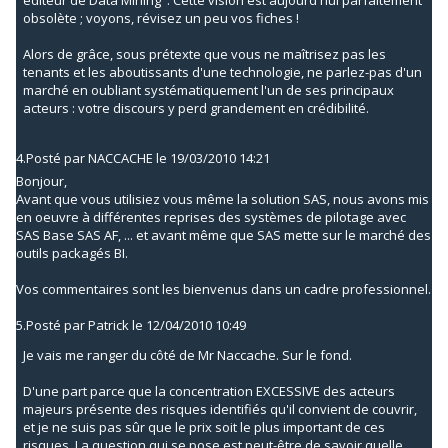
obsolète ; voyons, révisez un peu vos fiches !
Alors de grâce, sous prétexte que vous ne maîtrisez pas les
tenants et les aboutissants d'une technologie, ne parlez-pas d'un
marché en oubliant systématiquement l'un de ses principaux
acteurs : votre discours y perd grandement en crédibilité.
4.
Posté par
NACCACHE
le 19/03/2010 14:21
Bonjour,
Avant que vous utilisiez vous même la solution SAS, nous avons mis
en oeuvre à différentes reprises des systèmes de pilotage avec
SAS Base SAS AF, ... et avant même que SAS mette sur le marché des
outils packagés BI.
Vos commentaires sont les bienvenus dans un cadre professionnel.
5.
Posté par
Patrick
le 12/04/2010 10:49
Je vais me ranger du côté de Mr Naccache. Sur le fond.
D'une part parce que la concentration EXCESSIVE des acteurs
majeurs présente des risques identifiés qu'il convient de couvrir,
et je ne suis pas sûr que le prix soit le plus important de ces
risques. La question qui se pose est peut-être de savoir quelle