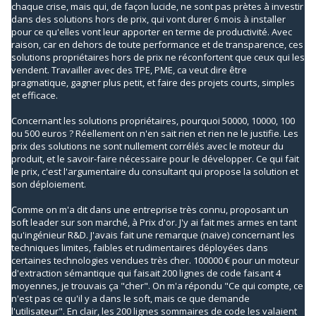
chaque crise, mais qui, de façon lucide, ne sont pas prètes à investir
dans des solutions hors de prix, qui vont durer 6 mois à installer
pour ce qu'elles vont leur apporter en terme de productivité. Avec
raison, car en dehors de toute performance et de transparence, ces
solutions propriétaires hors de prix ne réconfortent que ceux qui les
vendent. Travailler avec des TPE, PME, ca veut dire être
pragmatique, gagner plus petit, et faire des projets courts, simples
et efficace.
Concernant les solutions propriétaires, pourquoi 50000, 10000, 100
ou 500 euros ? Réellement on n'en sait rien et rien ne le justifie. Les
prix des solutions ne sont nullement corrélés avec le moteur du
produit, et le savoir-faire nécessaire pour le développer. Ce qui fait
le prix, c'est l'argumentaire du consultant qui propose la solution et
son déploiement.
Comme on m'a dit dans une entreprise très connu, proposant un
soft leader sur son marché, à Prix d'or. J'y ai fait mes armes en tant
qu'ingénieur R&D. J'avais fait une remarque (naive) concernant les
techniques limites, faibles et rudimentaires déployées dans
certaines technologies vendues très cher. 100000 € pour un moteur
d'extraction sémantique qui faisait 200 lignes de code faisant 4
moyennes, je trouvais ça "cher". On m'a répondu "Ce qui compte, ce
n'est pas ce qu'il y a dans le soft, mais ce que demande
l'utilisateur". En clair, les 200 lignes sommaires de code les valaient