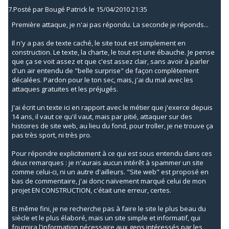
7.
Posté par
Bougé Patrick
le 15/04/2010 21:35
Première attaque, je n'ai pas répondu. La seconde je réponds...
Il n'y a pas de texte caché, le site tout est simplement en
construction. Le texte, la charte, le tout est une ébauche. Je pense
que ça se voit assez et que c'est assez clair, sans avoir à parler
d'un air entendu de "belle surprise" de façon complètement
décalées. Pardon pour le ton sec, mais, j'ai du mal avec les
attaques gratuites et les préjugés.
J'ai écrit un texte ici en rapport avec le métier que j'exerce depuis
14 ans, il vaut ce qu'il vaut, mais par pitié, attaquer sur des
histoires de site web, au lieu du fond, pour troller, je ne trouve ça
pas très sport, ni très pro.
Pour répondre explicitement à ce qui est sous entendu dans ces
deux remarques : je n'aurais aucun intérêt à spammer un site
comme celui-ci, ni un autre d'ailleurs. "Site web" est proposé en
bas de commentaire, j'ai donc naïvement marqué celui de mon
projet EN CONSTRUCTION, c'était une erreur, certes.
Et même fini, je ne recherche pas à faire le site le plus beau du
siècle et le plus élaboré, mais un site simple et informatif, qui
fournira l'information nécessaire aux gens intéressés par les