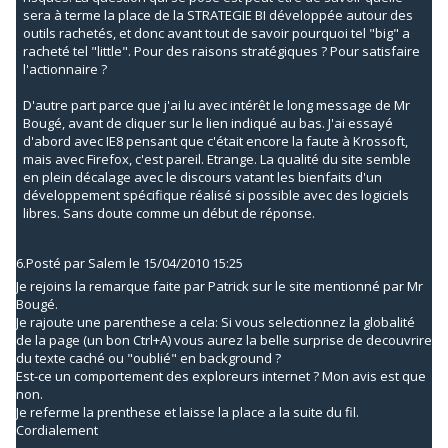
sera à terme la place de la STRATEGIE BI développée autour des
outils rachetés, et donc avant tout de savoir pourquoi tel "big" a
racheté tel "little". Pour des raisons stratégiques ? Pour satisfaire
l'actionnaire ?
D'autre part parce que j'ai lu avec intérêt le long message de Mr
Bougé, avant de cliquer sur le lien indiqué au bas. J'ai essayé
d'abord avec IE8 pensant que c'était encore la faute à Krossoft,
mais avec Firefox, c'est pareil. Etrange. La qualité du site semble
en plein décalage avec le discours vatant les bienfaits d'un
développement spécifique réalisé si possible avec des logiciels
libres. Sans doute comme un début de réponse.
6.
Posté par
Salem
le 15/04/2010 15:25
Je rejoins la remarque faite par Patrick sur le site mentionné par Mr
Bougé.
Je rajoute une parenthese a cela: Si vous selectionnez la globalité
de la page (un bon Ctrl+A) vous aurez la belle surprise de decouvrire
du texte caché ou "oublié" en background ?
Est-ce un comportement des exploreurs internet ? Mon avis est que
non.
Je referme la prenthese et laisse la place a la suite du fil.
Cordialement