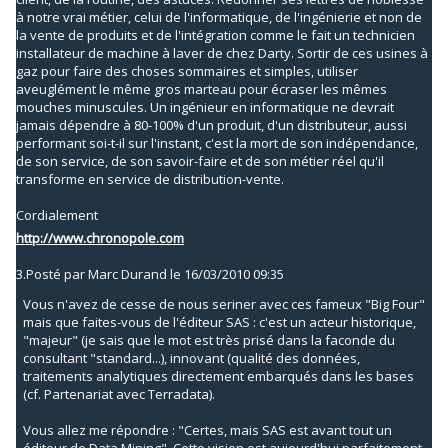
à notre vrai métier, celui de l'informatique, de l'ingénierie et non de
la vente de produits et de l'intégration comme le fait un technicien
installateur de machine à laver de chez Darty. Sortir de ces usines à
gaz pour faire des choses sommaires et simples, utiliser
aveuglément le même gros marteau pour écraser les mêmes
mouches minuscules. Un ingénieur en informatique ne devrait
jamais dépendre à 80-100% d'un produit, d'un distributeur, aussi
performant soi-t-il sur l'instant, c'est la mort de son indépendance,
de son service, de son savoir-faire et de son métier réel qu'il
transforme en service de distribution-vente.
Cordialement
http://www.chronopole.com
3.
Posté par
Marc Durand
le 16/03/2010 09:35
Vous n'avez de cesse de nous seriner avec ces fameux "Big Four"
mais que faites-vous de l'éditeur SAS : c'est un acteur historique,
"majeur" (je sais que le mot est très prisé dans la faconde du
consultant "standard...), innovant (qualité des données,
traitements analytiques directement embarqués dans les bases
(cf. Partenariat avec Terradata).
Vous allez me répondre : "Certes, mais SAS est avant tout un
éditeur de Data Mining". Cette vision est aujourd'hui parfaitement