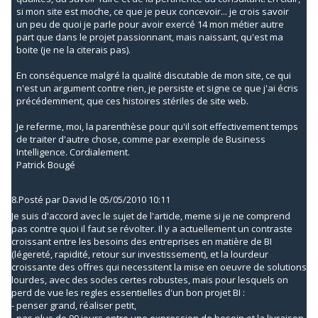
si mon site est moche, ce que je peux concevoir... je crois savoir
un peu de quoi je parle pour avoir exercé 14 mon métier autre
part que dans le projet passionnant, mais naissant, qu'est ma
boite (je ne la citerais pas).
En conséquence malgré la qualité discutable de mon site, ce qui
n'est un argument contre rien, je persiste et signe ce que j'ai écris
précédemment, que ces histoires stériles de site web.
Je referme, moi, la parenthèse pour qu'il soit effectivement temps
de traiter d'autre chose, comme par exemple de Business
Intelligence. Cordialement.
Patrick Bougé
8.
Posté par
David
le 05/05/2010 10:11
Je suis d'accord avec le sujet de l'article, meme si je ne comprend
pas contre quoi il faut se révolter. Il y a actuellement un contraste
croissant entre les besoins des entreprises en matière de BI
(légereté, rapidité, retour sur investissement), et la lourdeur
croissante des offres qui necessitent la mise en oeuvre de solutions
lourdes, avec des socles certes robustes, mais pour lesquels on
perd de vue les regles essentielles d'un bon projet BI :
- penser grand, réaliser petit,