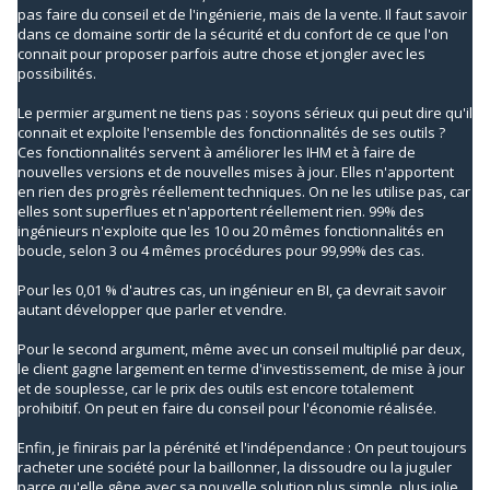
pas faire du conseil et de l'ingénierie, mais de la vente. Il faut savoir
dans ce domaine sortir de la sécurité et du confort de ce que l'on
connait pour proposer parfois autre chose et jongler avec les
possibilités.
Le permier argument ne tiens pas : soyons sérieux qui peut dire qu'il
connait et exploite l'ensemble des fonctionnalités de ses outils ?
Ces fonctionnalités servent à améliorer les IHM et à faire de
nouvelles versions et de nouvelles mises à jour. Elles n'apportent
en rien des progrès réellement techniques. On ne les utilise pas, car
elles sont superflues et n'apportent réellement rien. 99% des
ingénieurs n'exploite que les 10 ou 20 mêmes fonctionnalités en
boucle, selon 3 ou 4 mêmes procédures pour 99,99% des cas.
Pour les 0,01 % d'autres cas, un ingénieur en BI, ça devrait savoir
autant développer que parler et vendre.
Pour le second argument, même avec un conseil multiplié par deux,
le client gagne largement en terme d'investissement, de mise à jour
et de souplesse, car le prix des outils est encore totalement
prohibitif. On peut en faire du conseil pour l'économie réalisée.
Enfin, je finirais par la pérénité et l'indépendance : On peut toujours
racheter une société pour la baillonner, la dissoudre ou la juguler
parce qu'elle gêne avec sa nouvelle solution plus simple, plus jolie,