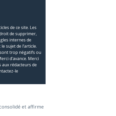
les de ce site. Les
droit de supprimer,
ègles internes de
 sujet de l’article.
sont trop négatifs ou
Merci d’avance. Merci
 aux rédacteurs de
ntactez-le
onsolidé et affirme