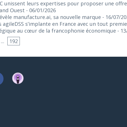
C unissent leurs expertises pour proposer une offr
rand Ouest
- 06/01/2026
 révèle manufacture.ai, sa nouvelle marque
- 16/07/2
 agileDSS s’implante en France avec un tout premie
tégique au cœur de la francophonie économique
- 1
...
192