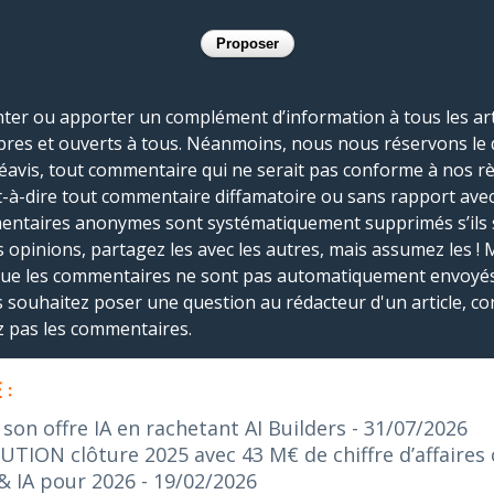
r ou apporter un complément d’information à tous les artic
bres et ouverts à tous. Néanmoins, nous nous réservons le 
réavis, tout commentaire qui ne serait pas conforme à nos r
-à-dire tout commentaire diffamatoire ou sans rapport avec le
mmentaires anonymes sont systématiquement supprimés s’ils 
s opinions, partagez les avec les autres, mais assumez les ! 
que les commentaires ne sont pas automatiquement envoyés
us souhaitez poser une question au rédacteur d'un article, co
ez pas les commentaires.
 :
on offre IA en rachetant AI Builders
- 31/07/2026
ION clôture 2025 avec 43 M€ de chiffre d’affaires c
& IA pour 2026
- 19/02/2026