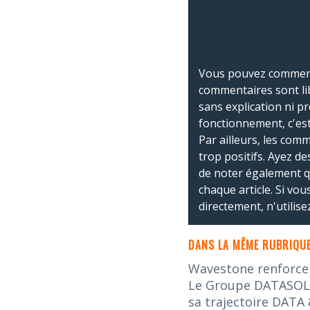
Vous pouvez commente
commentaires sont li
sans explication ni p
fonctionnement, c'est
Par ailleurs, les co
trop positifs. Ayez de
de noter également 
chaque article. Si vo
directement, n'utilis
DANS LA MÊME RUBRIQUE
Wavestone renforce s
Le Groupe DATASOLUT
sa trajectoire DATA 