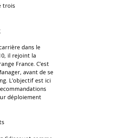
 trois
g
arrière dans le
 il rejoint la
range France. C’est
Manager, avant de se
g. L’objectif est ici
s recommandations
eur déploiement
ts