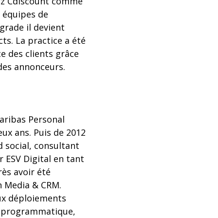
hez Cdiscount comme
s équipes de
grade il devient
ts. La practice a été
e des clients grâce
x des annonceurs.
Paribas Personal
ux ans. Puis de 2012
d social, consultant
er ESV Digital en tant
ès avoir été
on Media & CRM.
aux déploiements
s, programmatique,