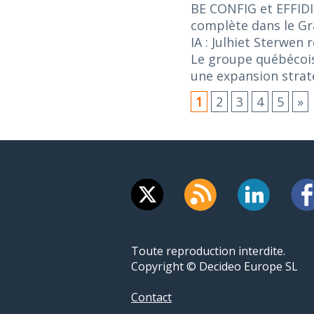
BE CONFIG et EFFIDI
complète dans le G
IA : Julhiet Sterwen
Le groupe québécois
une expansion stra
1
2
3
4
5
»
Toute reproduction interdite.
Copyright © Decideo Europe SL
Contact