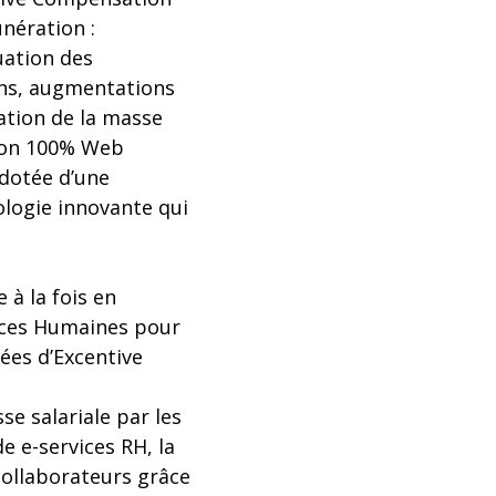
nération :
uation des
ons, augmentations
lation de la masse
tion 100% Web
dotée d’une
ologie innovante qui
 à la fois en
urces Humaines pour
ées d’Excentive
e salariale par les
e e-services RH, la
collaborateurs grâce