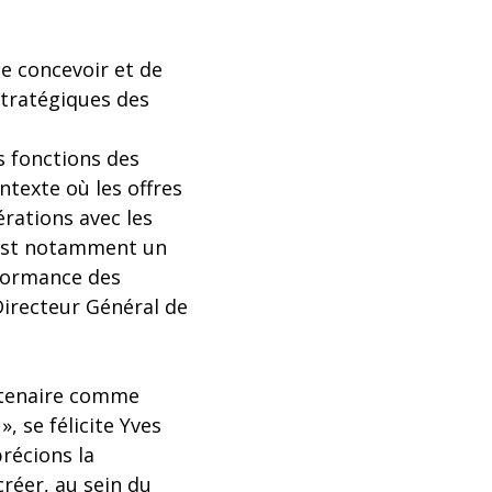
e concevoir et de
stratégiques des
s fonctions des
texte où les offres
érations avec les
e est notamment un
rformance des
Directeur Général de
artenaire comme
, se félicite Yves
récions la
créer, au sein du