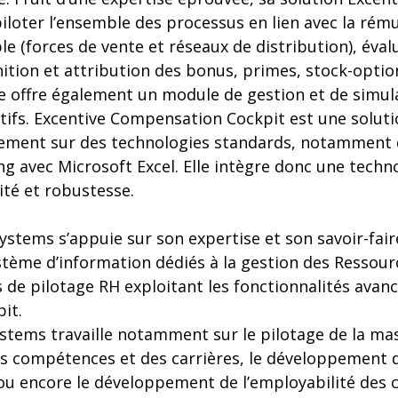
loter l’ensemble des processus en lien avec la rému
e (forces de vente et réseaux de distribution), éval
nition et attribution des bonus, primes, stock-opti
Elle offre également un module de gestion et de simu
ectifs. Excentive Compensation Cockpit est une solu
vement sur des technologies standards, notamment 
ng avec Microsoft Excel. Elle intègre donc une techn
lité et robustesse.
ystems s’appuie sur son expertise et son savoir-faire
ystème d’information dédiés à la gestion des Resso
 de pilotage RH exploitant les fonctionnalités avanc
it.
stems travaille notamment sur le pilotage de la mass
es compétences et des carrières, le développement d
 ou encore le développement de l’employabilité des 