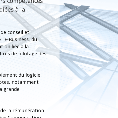
eurs compétences
diées à la
de conseil et
 l'E-Business, du
ion liée à la
ffres de pilotage des
oiement du logiciel
mptes, notamment
la grande
 de la rémunération
ntive Compensation