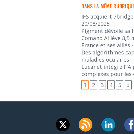
DANS LA MÊME RUBRIQUE
IFS acquiert 7bridge
20/08/2025
Pigment dévoile sa f
Comand AI lève 8,5 m
France et ses alliés
Des algorithmes capa
maladies oculaires
-
Lucanet intègre l’IA
complexes pour les d
1
2
3
4
5
»