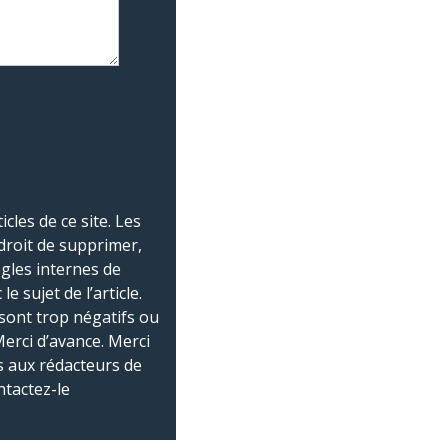
les de ce site. Les
droit de supprimer,
ègles internes de
 sujet de l’article.
sont trop négatifs ou
Merci d’avance. Merci
 aux rédacteurs de
ntactez-le