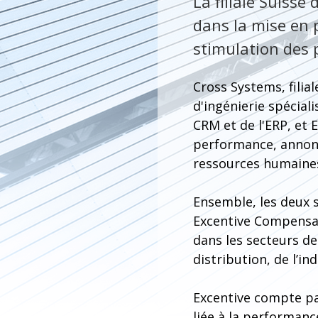
La filiale Suisse
dans la mise en p
stimulation des
Cross Systems, filia
d'ingénierie spécial
CRM et de l'ERP, et 
performance, annonce
ressources humaine
Ensemble, les deux s
Excentive Compensa
dans les secteurs d
distribution, de l’in
Excentive compte pa
liée à la performanc