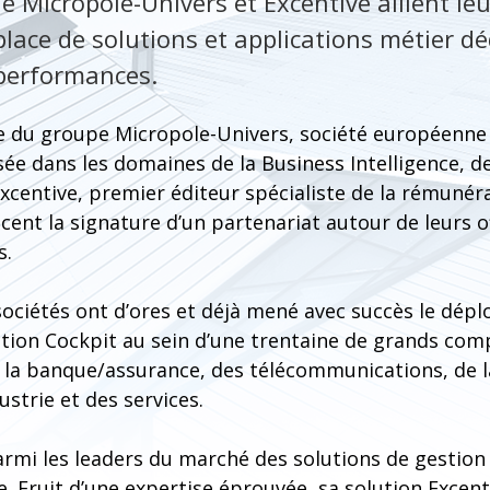
 de Micropole-Univers et Excentive allient l
lace de solutions et applications métier dé
 performances.
le du groupe Micropole-Univers, société européenne 
isée dans les domaines de la Business Intelligence, de
Excentive, premier éditeur spécialiste de la rémunérat
nt la signature d’un partenariat autour de leurs o
s.
ociétés ont d’ores et déjà mené avec succès le dépl
tion Cockpit au sein d’une trentaine de grands co
e la banque/assurance, des télécommunications, de 
dustrie et des services.
rmi les leaders du marché des solutions de gestion
e. Fruit d’une expertise éprouvée, sa solution Exce