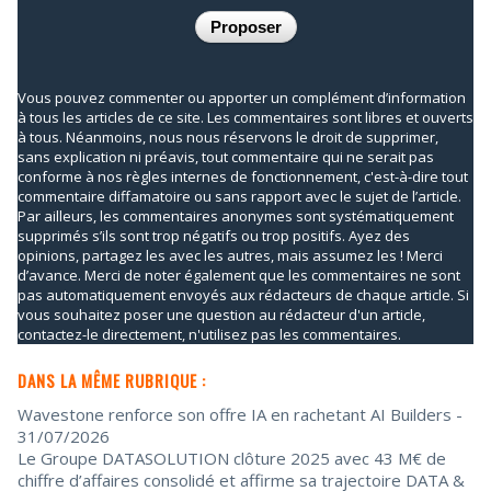
Vous pouvez commenter ou apporter un complément d’information
à tous les articles de ce site. Les commentaires sont libres et ouverts
à tous. Néanmoins, nous nous réservons le droit de supprimer,
sans explication ni préavis, tout commentaire qui ne serait pas
conforme à nos règles internes de fonctionnement, c'est-à-dire tout
commentaire diffamatoire ou sans rapport avec le sujet de l’article.
Par ailleurs, les commentaires anonymes sont systématiquement
supprimés s’ils sont trop négatifs ou trop positifs. Ayez des
opinions, partagez les avec les autres, mais assumez les ! Merci
d’avance. Merci de noter également que les commentaires ne sont
pas automatiquement envoyés aux rédacteurs de chaque article. Si
vous souhaitez poser une question au rédacteur d'un article,
contactez-le directement, n'utilisez pas les commentaires.
DANS LA MÊME RUBRIQUE :
Wavestone renforce son offre IA en rachetant AI Builders
-
31/07/2026
Le Groupe DATASOLUTION clôture 2025 avec 43 M€ de
chiffre d’affaires consolidé et affirme sa trajectoire DATA &