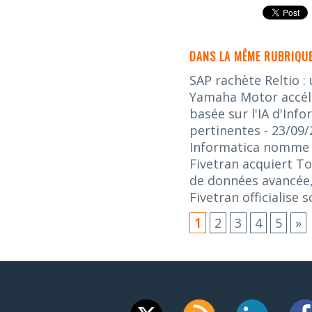
DANS LA MÊME RUBRIQUE
SAP rachète Reltio :
Yamaha Motor accélè
basée sur l'IA d'Inf
pertinentes
- 23/09
Informatica nomme L
Fivetran acquiert To
de données avancée,
Fivetran officialise
1
2
3
4
5
»