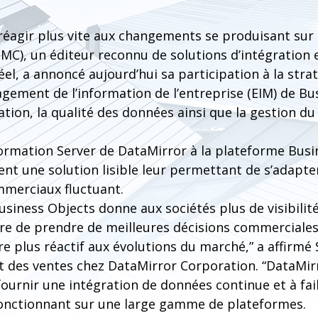
 réagir plus vite aux changements se produisant sur
MC), un éditeur reconnu de solutions d’intégration 
l, a annoncé aujourd’hui sa participation à la stra
gement de l’information de l’entreprise (EIM) de Bu
tion, la qualité des données ainsi que la gestion du c
rmation Server de DataMirror à la plateforme Busine
ent une solution lisible leur permettant de s’adapter
merciaux fluctuant.
 Business Objects donne aux sociétés plus de visibili
re de prendre de meilleures décisions commerciales,
tre plus réactif aux évolutions du marché,” a affirmé 
nt des ventes chez DataMirror Corporation. “DataMir
ournir une intégration de données continue et à fai
onctionnant sur une large gamme de plateformes.