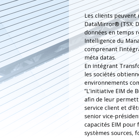
Les clients peuvent
DataMirror® (TSX: D
données en temps rée
Intelligence du Mana
comprenant l’intégra
méta datas.
En intégrant Transfo
les sociétés obtienn
environnements com
“L’initiative EIM de
afin de leur permett
service client et d’ê
senior vice-préside
capacités EIM pour f
systèmes sources, f