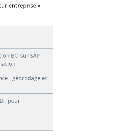
eur entreprise ».
tion BO sur SAP
mation
nce : géocodage et
BI, pour