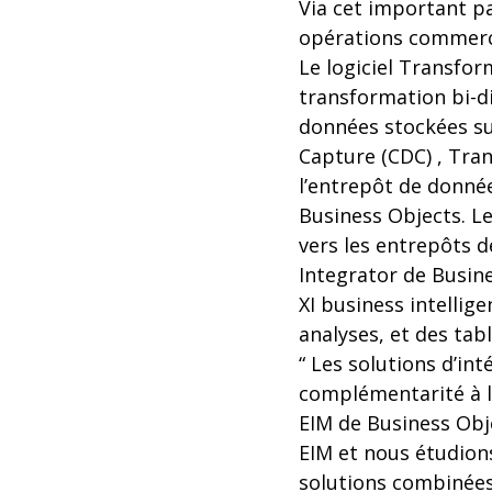
Via cet important pa
opérations commercia
Le logiciel Transfor
transformation bi-di
données stockées su
Capture (CDC) , Tra
l’entrepôt de donné
Business Objects. L
vers les entrepôts 
Integrator de Busine
XI business intellig
analyses, et des ta
“ Les solutions d’in
complémentarité à la
EIM de Business Obj
EIM et nous étudions
solutions combinées 