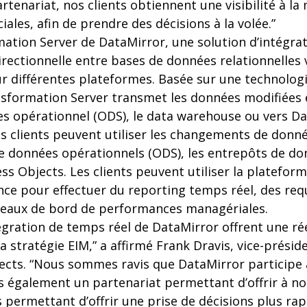
rtenariat, nos clients obtiennent une visibilité à la
les, afin de prendre des décisions à la volée.”
mation Server de DataMirror, une solution d’intégrat
rectionnelle entre bases de données relationnelles 
r différentes plateformes. Basée sur une technolog
nsformation Server transmet les données modifiées 
es opérationnel (ODS), le data warehouse ou vers Da
es clients peuvent utiliser les changements de donn
de données opérationnels (ODS), les entrepôts de do
ss Objects. Les clients peuvent utiliser la platefor
ence pour effectuer du reporting temps réel, des req
bleaux de bord de performances managériales.
tégration de temps réel de DataMirror offrent une ré
 stratégie EIM,” a affirmé Frank Dravis, vice-présid
ects. “Nous sommes ravis que DataMirror participe 
 également un partenariat permettant d’offrir à nos
permettant d’offrir une prise de décisions plus rap