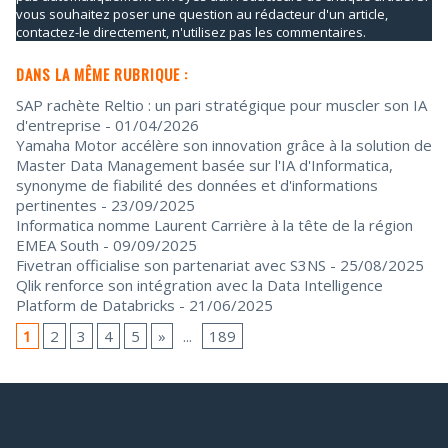
vous souhaitez poser une question au rédacteur d'un article,
contactez-le directement, n'utilisez pas les commentaires.
DANS LA MÊME RUBRIQUE :
SAP rachète Reltio : un pari stratégique pour muscler son IA
d'entreprise
- 01/04/2026
Yamaha Motor accélère son innovation grâce à la solution de
Master Data Management basée sur l'IA d'Informatica,
synonyme de fiabilité des données et d'informations
pertinentes
- 23/09/2025
Informatica nomme Laurent Carrière à la tête de la région
EMEA South
- 09/09/2025
Fivetran officialise son partenariat avec S3NS
- 25/08/2025
Qlik renforce son intégration avec la Data Intelligence
Platform de Databricks
- 21/06/2025
1
2
3
4
5
»
...
189