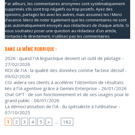
Par ailleurs, les commentaires anonymes sont systématiquement
supprimés s’ils sont trop négatifs ou trop positifs. Ayez des
opinions, partagez les avec les autres, mais assumez les ! Merci
d’avance. Merci de noter également que les commentaires ne sont
pas automatiquement envoyés aux rédacteurs de chaque article. Si
vous souhaitez poser une question au rédacteur d'un article,
contactez-le directement, n'utilisez pas les commentaires.
DANS LA MÊME RUBRIQUE :
2026 : quand l’IA linguistique devient un outil de pilotage
-
27/02/2026
ROI de l’IA : la qualité des données comme facteur décisif
-
09/02/2026
CGI aidera ses clients à accélérer l’obtention de résultats
liés à l’IA agentive grâce à Gemini Enterprise
- 26/01/2026
Chat GPT : de son fonctionnement et de ses usages pour le
grand public
- 06/01/2026
La démocratisation de l'IA : du spécialiste à l'utilisateur
-
07/10/2025
1
2
3
4
5
»
...
182